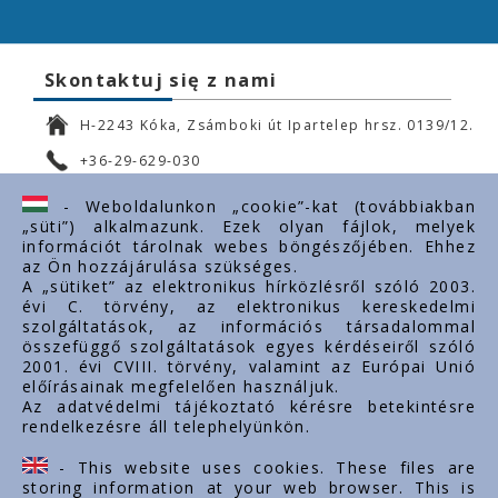
Skontaktuj się z nami
H-2243 Kóka, Zsámboki út Ipartelep hrsz. 0139/12.
+36-29-629-030
ertekesites@styron.hu
- Weboldalunkon „cookie”-kat (továbbiakban
„süti”) alkalmazunk. Ezek olyan fájlok, melyek
export@styron.hu
információt tárolnak webes böngészőjében. Ehhez
az Ön hozzájárulása szükséges.
www.styron.hu
A „sütiket” az elektronikus hírközlésről szóló 2003.
évi C. törvény, az elektronikus kereskedelmi
szolgáltatások, az információs társadalommal
összefüggő szolgáltatások egyes kérdéseiről szóló
Important links
2001. évi CVIII. törvény, valamint az Európai Unió
előírásainak megfelelően használjuk.
O nas
Az adatvédelmi tájékoztató kérésre betekintésre
rendelkezésre áll telephelyünkön.
Dokumenty
Kontakt
- This website uses cookies. These files are
Kariera zawodowa
storing information at your web browser. This is