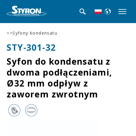
>>Syfony kondensatu
STY-301-32
Syfon do kondensatu z
dwoma podłączeniami,
Ø32 mm odpływ z
zaworem zwrotnym