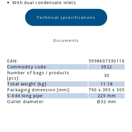
With dual condensate inlets
Technical sprecifications
Documents
EAN:
5998607330116
Commodity code:
3922
Number of bags / products
30
[pcs]:
Total weight [kg]:
11.18
Packaging dimension [mm]:
790 x 395 x 305
S-044 long pipe
225 mm
Outlet diameter:
Ø32 mm