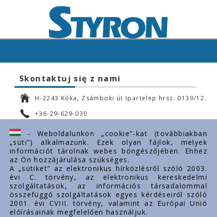
Skontaktuj się z nami
H-2243 Kóka, Zsámboki út Ipartelep hrsz. 0139/12.
+36-29-629-030
ertekesites@styron.hu
- Weboldalunkon „cookie”-kat (továbbiakban
„süti”) alkalmazunk. Ezek olyan fájlok, melyek
export@styron.hu
információt tárolnak webes böngészőjében. Ehhez
az Ön hozzájárulása szükséges.
www.styron.hu
A „sütiket” az elektronikus hírközlésről szóló 2003.
évi C. törvény, az elektronikus kereskedelmi
szolgáltatások, az információs társadalommal
összefüggő szolgáltatások egyes kérdéseiről szóló
Important links
2001. évi CVIII. törvény, valamint az Európai Unió
előírásainak megfelelően használjuk.