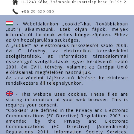
H-2243 Kóka, Zsámboki út Ipartelep hrsz. 0139/12.
+36-29-629-030
ertekesites@styron.hu
- Weboldalunkon „cookie”-kat (továbbiakban
„süti”) alkalmazunk. Ezek olyan fájlok, melyek
export@styron.hu
információt tárolnak webes böngészőjében. Ehhez
az Ön hozzájárulása szükséges.
www.styron.hu
A „sütiket” az elektronikus hírközlésről szóló 2003.
évi C. törvény, az elektronikus kereskedelmi
szolgáltatások, az információs társadalommal
összefüggő szolgáltatások egyes kérdéseiről szóló
Important links
2001. évi CVIII. törvény, valamint az Európai Unió
előírásainak megfelelően használjuk.
O nas
Az adatvédelmi tájékoztató kérésre betekintésre
rendelkezésre áll telephelyünkön.
Dokumenty
Kontakt
- This website uses cookies. These files are
Kariera zawodowa
storing information at your web browser. This is
requires your consent.
"Cookies" are defined in the Privacy and Electronic
Communications (EC Directive) Regulations 2003 as
amended by the Privacy and Electronic
Communications (EC Directive) (Amendment)
Regulations 2011; Information Society Services,