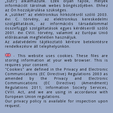
„süti”) alkalmazunk. Ezek olyan fájlok, melyek
export@styron.hu
információt tárolnak webes böngészőjében. Ehhez
az Ön hozzájárulása szükséges.
www.styron.hu
A „sütiket” az elektronikus hírközlésről szóló 2003.
évi C. törvény, az elektronikus kereskedelmi
szolgáltatások, az információs társadalommal
összefüggő szolgáltatások egyes kérdéseiről szóló
Important links
2001. évi CVIII. törvény, valamint az Európai Unió
előírásainak megfelelően használjuk.
O nas
Az adatvédelmi tájékoztató kérésre betekintésre
rendelkezésre áll telephelyünkön.
Dokumenty
Kontakt
- This website uses cookies. These files are
Kariera zawodowa
storing information at your web browser. This is
requires your consent.
"Cookies" are defined in the Privacy and Electronic
Communications (EC Directive) Regulations 2003 as
amended by the Privacy and Electronic
Communications (EC Directive) (Amendment)
Regulations 2011; Information Society Services,
CVIII. Act, and we are using in accordance with
European Union regulations.
Our privacy policy is available for inspection upon
request.