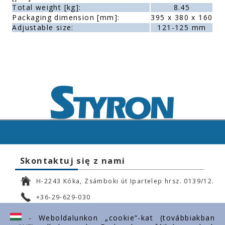
Total weight [kg]:
8.45
Packaging dimension [mm]:
395 x 380 x 160
Adjustable size:
121-125 mm
Skontaktuj się z nami
H-2243 Kóka, Zsámboki út Ipartelep hrsz. 0139/12.
+36-29-629-030
ertekesites@styron.hu
- Weboldalunkon „cookie”-kat (továbbiakban