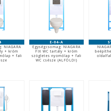
4
E-04-A
S
g: NIAGARA
Egységcsomag: NIAGARA
NIAGAR
ály + króm
FIX WC tartály + króm
beépíthe
ólap + fali
szögletes nyomólap + fali
oldalfa
észe
WC csésze (ALFÖLDI)