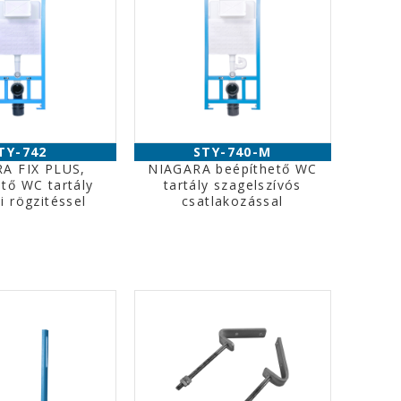
TY-742
STY-740-M
A FIX PLUS,
NIAGARA beépíthető WC
tő WC tartály
tartály szagelszívós
li rögzitéssel
csatlakozással