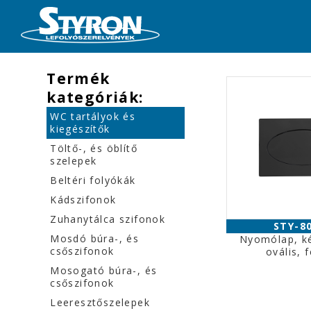
Termék
kategóriák:
WC tartályok és
kiegészítők
Töltő-, és öblítő
szelepek
Beltéri folyókák
Kádszifonok
Zuhanytálca szifonok
STY-8
Mosdó búra-, és
Nyomólap, k
csőszifonok
ovális, 
Mosogató búra-, és
csőszifonok
Leeresztőszelepek