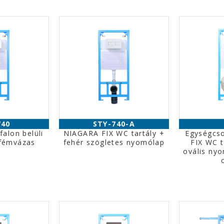
740
STY-740-A
alon belüli
NIAGARA FIX WC tartály +
Egységcs
 fémvázas
fehér szögletes nyomólap
FIX WC t
ovális nyo