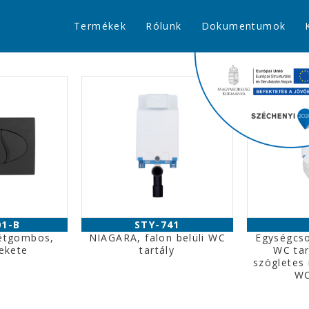
Termékek
Rólunk
Dokumentumok
01-B
STY-741
étgombos,
NIAGARA, falon belüli WC
Egységcs
fekete
tartály
WC tar
szögletes 
WC