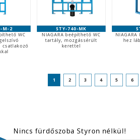
0-M-2
STY-740-MK
S
píthető WC
NIAGARA beépíthető WC
NIAGARA 
gelszívó
tartály, mozgássérült
hez lá
s csatlakozó
kerettel
kkal
1
2
3
4
5
6
Nincs fürdőszoba Styron nélkül!