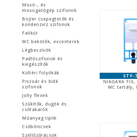
Mosó-, és
mosogatógép szifonok
Bojler csepegtetők és
kondenzvíz szifonok
Falikút
WC bekötők, excenterek
Légbeszívók
Padlószifonok és
kiegészítők
Kültéri folyókák
STY-
Piszoár és bidé
NIAGARA FIX, f
szifonok
WC tartály,
Jolly flexek
Szűkítők, dugók és
csőtakarók
Műanyag tiplik
Csőbilincsek
Szellőzőrácsok