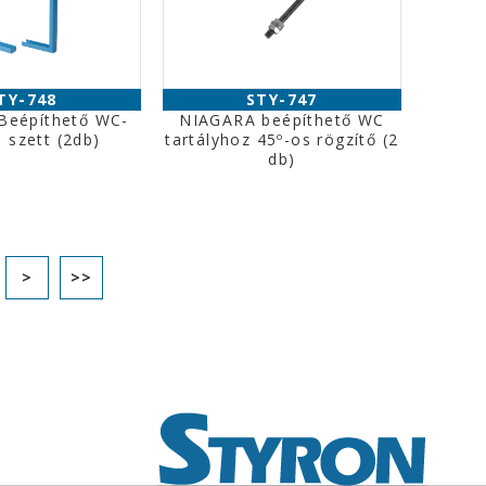
TY-748
STY-747
Beépíthető WC-
NIAGARA beépíthető WC
b szett (2db)
tartályhoz 45º-os rögzítő (2
db)
>
>>