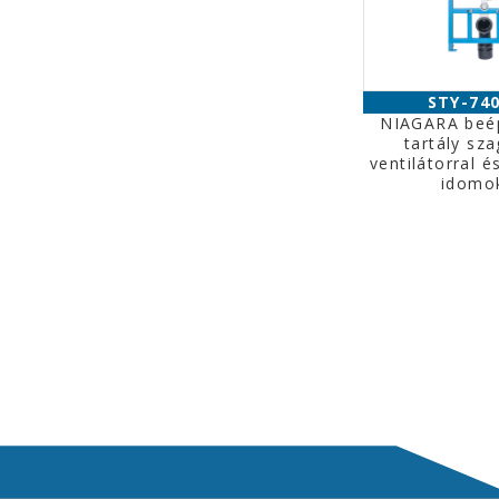
STY-74
NIAGARA beé
tartály sza
ventilátorral é
idomo