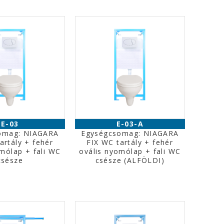
E-03
E-03-A
omag: NIAGARA
Egységcsomag: NIAGARA
artály + fehér
FIX WC tartály + fehér
mólap + fali WC
ovális nyomólap + fali WC
csésze
csésze (ALFÖLDI)