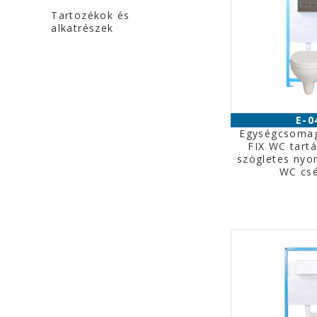
Tartozékok és
alkatrészek
E-0
Egységcsoma
FIX WC tart
szögletes nyom
WC cs