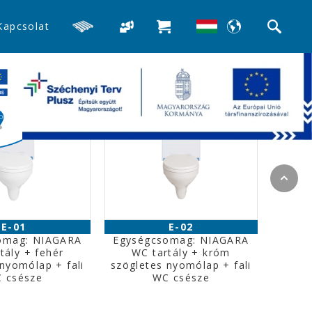
Kapcsolat
E-01
E-02
omag: NIAGARA
Egységcsomag: NIAGARA
tály + fehér
WC tartály + króm
nyomólap + fali
szögletes nyomólap + fali
 csésze
WC csésze