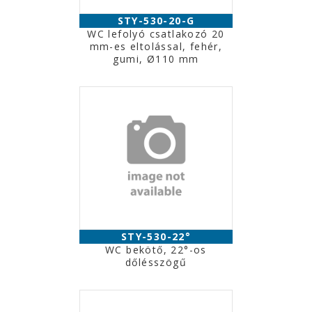
STY-530-20-G
WC lefolyó csatlakozó 20
mm-es eltolással, fehér,
gumi, Ø110 mm
STY-530-22°
WC bekötő, 22°-os
dőlésszögű