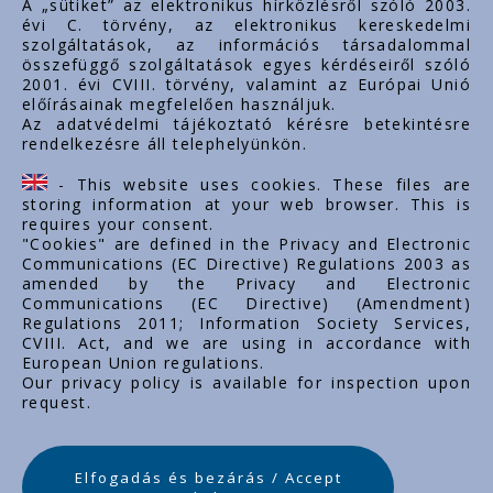
A „sütiket” az elektronikus hírközlésről szóló 2003.
évi C. törvény, az elektronikus kereskedelmi
Rólunk
szolgáltatások, az információs társadalommal
Dokumentumok
összefüggő szolgáltatások egyes kérdéseiről szóló
2001. évi CVIII. törvény, valamint az Európai Unió
Kapcsolat
előírásainak megfelelően használjuk.
Karrier
Az adatvédelmi tájékoztató kérésre betekintésre
rendelkezésre áll telephelyünkön.
Cég adatok
Tárhely adatok
- This website uses cookies. These files are
Támogatások
storing information at your web browser. This is
requires your consent.
"Cookies" are defined in the Privacy and Electronic
Communications (EC Directive) Regulations 2003 as
amended by the Privacy and Electronic
Communications (EC Directive) (Amendment)
Regulations 2011; Information Society Services,
CVIII. Act, and we are using in accordance with
European Union regulations.
Our privacy policy is available for inspection upon
request.
Elfogadás és bezárás / Accept