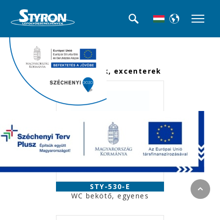
<<< Termék kategóriák
WC bekötők, excenterek
STY-530-E
WC bekötő, egyenes