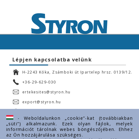
Lépjen kapcsolatba velünk
H-2243 Kóka, Zsámboki út Ipartelep hrsz. 0139/12.
+36-29-629-030
ertekesites@styron.hu
export@styron.hu
www.styron.hu
- Weboldalunkon „cookie”-kat (továbbiakban
„süti”) alkalmazunk. Ezek olyan fájlok, melyek
információt tárolnak webes böngészőjében. Ehhez
az Ön hozzájárulása szükséges.
Fontos linkek