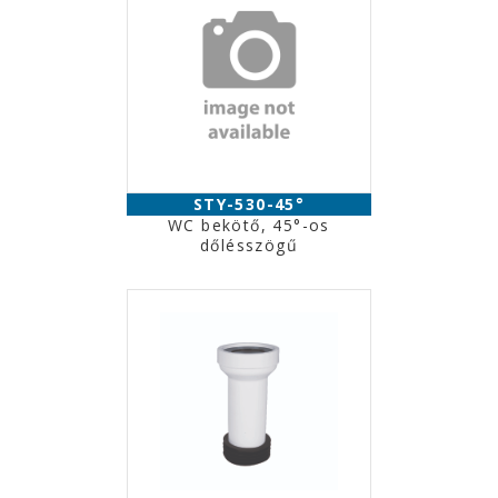
STY-530-45°
WC bekötő, 45°-os
dőlésszögű