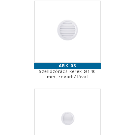
ARK-03
Szellőzőrács kerek Ø140
mm, rovarhálóval