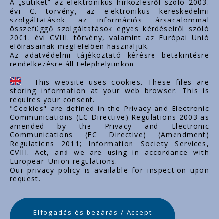
A „sütiket” az elektronikus hírközlésről szóló 2003.
évi C. törvény, az elektronikus kereskedelmi
Rólunk
szolgáltatások, az információs társadalommal
Dokumentumok
összefüggő szolgáltatások egyes kérdéseiről szóló
2001. évi CVIII. törvény, valamint az Európai Unió
Kapcsolat
előírásainak megfelelően használjuk.
Karrier
Az adatvédelmi tájékoztató kérésre betekintésre
rendelkezésre áll telephelyünkön.
Cég adatok
Tárhely adatok
- This website uses cookies. These files are
Támogatások
storing information at your web browser. This is
requires your consent.
"Cookies" are defined in the Privacy and Electronic
Communications (EC Directive) Regulations 2003 as
amended by the Privacy and Electronic
Communications (EC Directive) (Amendment)
Regulations 2011; Information Society Services,
CVIII. Act, and we are using in accordance with
European Union regulations.
Our privacy policy is available for inspection upon
request.
Elfogadás és bezárás / Accept