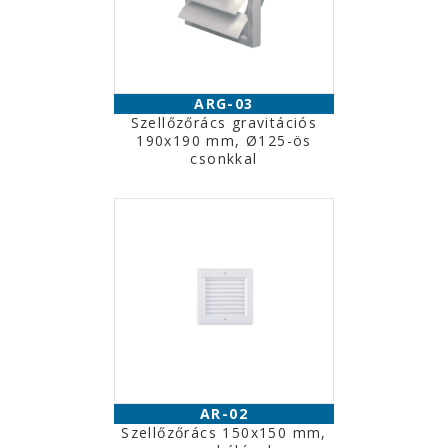
ARG-03
Szellőzőrács gravitációs
190x190 mm, Ø125-ös
csonkkal
AR-02
Szellőzőrács 150x150 mm,