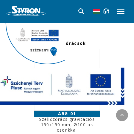
<<< Termék kategóriák
Szellőzőrácsok
ARG-01
Szellőzőrács gravitációs
150x150 mm, Ø100-as
csonkkal