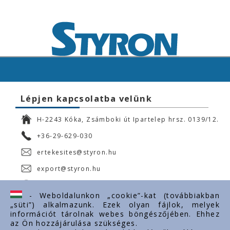
Lépjen kapcsolatba velünk
H-2243 Kóka, Zsámboki út Ipartelep hrsz. 0139/12.
+36-29-629-030
ertekesites@styron.hu
export@styron.hu
www.styron.hu
- Weboldalunkon „cookie”-kat (továbbiakban
„süti”) alkalmazunk. Ezek olyan fájlok, melyek
információt tárolnak webes böngészőjében. Ehhez
az Ön hozzájárulása szükséges.
Fontos linkek