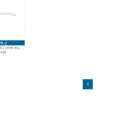
35-J
Ø32 mm-es,
exel
1