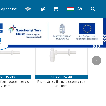
Kapcsolat
Y-535-32
STY-535-40
ifon, excenteres
Piszoár szifon, excenteres
32 mm
40 mm