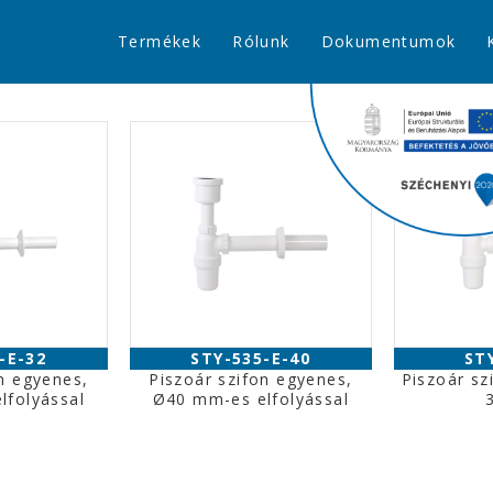
Termékek
Rólunk
Dokumentumok
-E-32
STY-535-E-40
ST
n egyenes,
Piszoár szifon egyenes,
Piszoár sz
lfolyással
Ø40 mm-es elfolyással