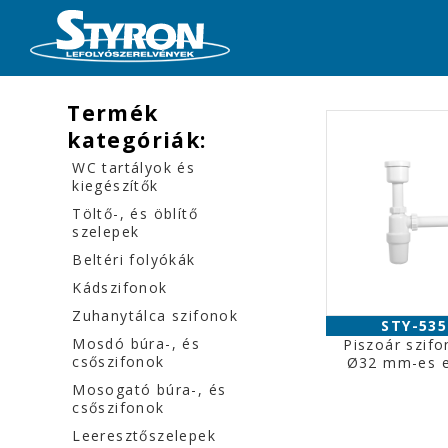
Termék
kategóriák:
WC tartályok és
kiegészítők
Töltő-, és öblítő
szelepek
Beltéri folyókák
Kádszifonok
Zuhanytálca szifonok
STY-535
Mosdó búra-, és
Piszoár szifo
csőszifonok
Ø32 mm-es e
Mosogató búra-, és
csőszifonok
Leeresztőszelepek