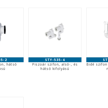
35-2
STY-535-4
ST
on, hátsó
Piszoár szifon, alsó-, és
Bidé szifo
ású
hátsó kifolyású