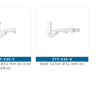
Y-535-5
STY-535-6
n Ø32 mm-es (cső
Bidé szifon Ø32 mm-es
nélkül)