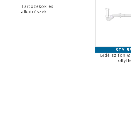
Tartozékok és
alkatrészek
STY-5
Bidé szifon 
jollyfl