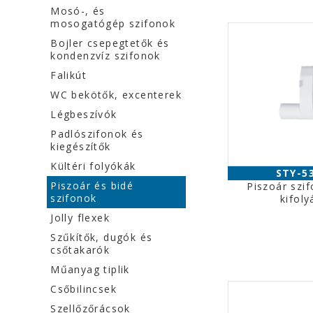
Mosó-, és
mosogatógép szifonok
Bojler csepegtetők és
kondenzvíz szifonok
Falikút
WC bekötők, excenterek
Légbeszívók
Padlószifonok és
kiegészítők
Kültéri folyókák
STY-5
Piszoár és bidé
Piszoár szif
szifonok
kifoly
Jolly flexek
Szűkítők, dugók és
csőtakarók
Műanyag tiplik
Csőbilincsek
Szellőzőrácsok