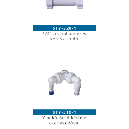
STY-320-1
5/4"-os hollanderes
kereszttoldó
STY-519-1
Y bekötőcső kétféle
csatlakozóval