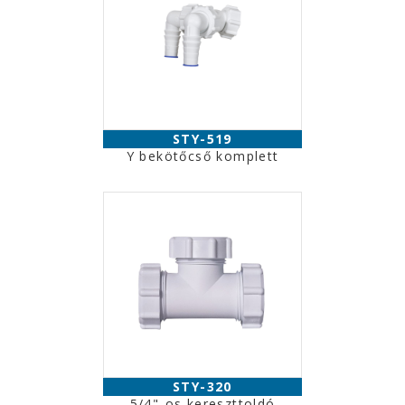
STY-519
Y bekötőcső komplett
STY-320
5/4"-os kereszttoldó