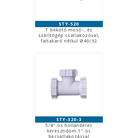
STY-520
T bekötő mosó-, és
szárítógép csatlakozóval,
faltakaró nélkül Ø40/32
STY-320-3
5/4"-os hollanderes
keresztidom 1"-os
becsatlakozással