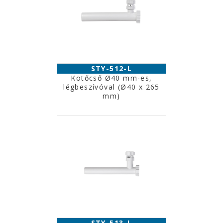
STY-512-L
Kötőcső Ø40 mm-es,
légbeszívóval (Ø40 x 265
mm)
STY-513-L