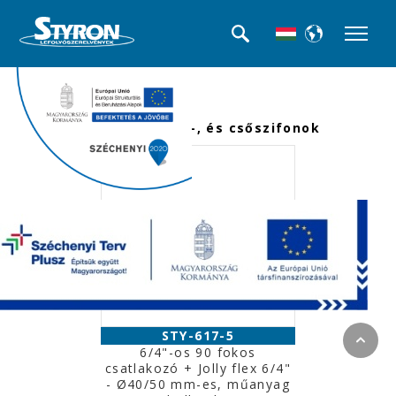
<<< Termék kategóriák
Mosogató búra-, és csőszifonok
STY-617-5
6/4"-os 90 fokos
csatlakozó + Jolly flex 6/4"
- Ø40/50 mm-es, műanyag