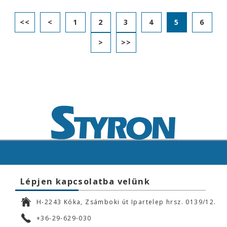
<<
<
1
2
3
4
5
6
>
>>
Lépjen kapcsolatba velünk
H-2243 Kóka, Zsámboki út Ipartelep hrsz. 0139/12.
+36-29-629-030