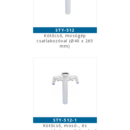
STY-512
Kötőcső, mosógép
csatlakozóval (Ø40 x 265
mm)
STY-512-1
Kötőcső, mosó-, és