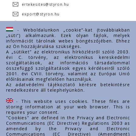
ertekesites@styron.hu
export@styron.hu
www.styron.hu
- Weboldalunkon „cookie”-kat (továbbiakban
„süti”) alkalmazunk. Ezek olyan fájlok, melyek
információt tárolnak webes böngészőjében. Ehhez
az Ön hozzájárulása szükséges.
Fontos linkek
A „sütiket” az elektronikus hírközlésről szóló 2003.
évi C. törvény, az elektronikus kereskedelmi
Rólunk
szolgáltatások, az információs társadalommal
Dokumentumok
összefüggő szolgáltatások egyes kérdéseiről szóló
2001. évi CVIII. törvény, valamint az Európai Unió
Kapcsolat
előírásainak megfelelően használjuk.
Karrier
Az adatvédelmi tájékoztató kérésre betekintésre
rendelkezésre áll telephelyünkön.
Cég adatok
Tárhely adatok
- This website uses cookies. These files are
Támogatások
storing information at your web browser. This is
requires your consent.
"Cookies" are defined in the Privacy and Electronic
Communications (EC Directive) Regulations 2003 as
amended by the Privacy and Electronic
Communications (EC Directive) (Amendment)