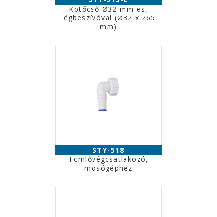
Kötőcső Ø32 mm-es,
légbeszívóval (Ø32 x 265
mm)
STY-518
Tömlővégcsatlakozó,
mosógéphez