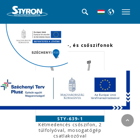
<<< Termék kategóriák
Mosogató búra-, és csőszifonok
STY-639-1
Kétmedencés csőszifon, 2
túlfolyóval, mosogatógép
csatlakozóval