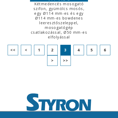
Kétmedencés mosogató
szifon, gyümölcs mosós,
egy Ø114 mm-es és egy
Ø114 mm-es bowdenes
leeresztőszeleppel,
mosogatógép
csatlakozással, Ø50 mm-es
elfolyással
<<
<
1
2
3
4
5
6
>
>>