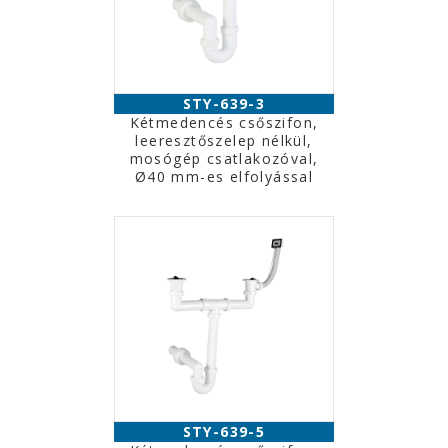
STY-639-3
Kétmedencés csőszifon,
leeresztőszelep nélkül,
mosógép csatlakozóval,
Ø40 mm-es elfolyással
STY-639-5