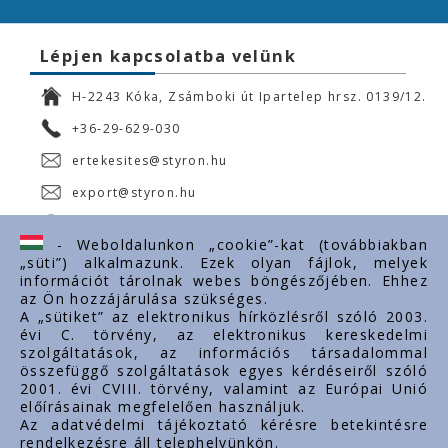
Lépjen kapcsolatba velünk
H-2243 Kóka, Zsámboki út Ipartelep hrsz. 0139/12.
+36-29-629-030
ertekesites@styron.hu
export@styron.hu
www.styron.hu
- Weboldalunkon „cookie”-kat (továbbiakban
„süti”) alkalmazunk. Ezek olyan fájlok, melyek
információt tárolnak webes böngészőjében. Ehhez
az Ön hozzájárulása szükséges.
Fontos linkek
A „sütiket” az elektronikus hírközlésről szóló 2003.
évi C. törvény, az elektronikus kereskedelmi
Rólunk
szolgáltatások, az információs társadalommal
Dokumentumok
összefüggő szolgáltatások egyes kérdéseiről szóló
2001. évi CVIII. törvény, valamint az Európai Unió
Kapcsolat
előírásainak megfelelően használjuk.
Karrier
Az adatvédelmi tájékoztató kérésre betekintésre
rendelkezésre áll telephelyünkön.
Cég adatok