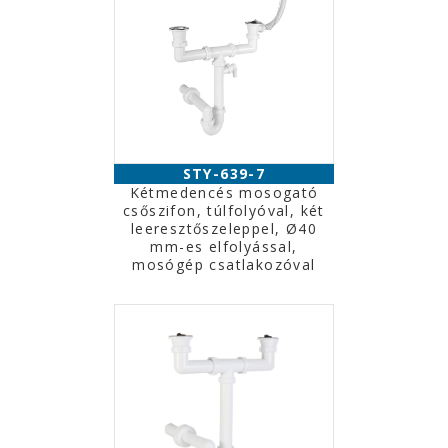
STY-639-7
Kétmedencés mosogató
csőszifon, túlfolyóval, két
leeresztőszeleppel, Ø40
mm-es elfolyással,
mosógép csatlakozóval