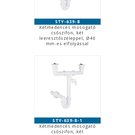
STY-639-8
Kétmedencés mosogató
csőszifon, két
leeresztőszeleppel, Ø40
mm-es elfolyással
STY-639-8-1
Kétmedencés mosogató
csőszifon, két