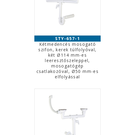
STY-657-1
Kétmedencés mosogató
szifon, kerek túlfolyóval,
két Ø114 mm-es
leeresztőszeleppel,
mosogatógép
csatlakozóval, Ø50 mm-es
elfolyással