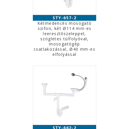
STY-657-2
Kétmedencés mosogató
szifon, két Ø114 mm-es
leeresztőszeleppel,
szögletes túlfolyóval,
mosogatógép
csatlakozással, Ø40 mm-es
elfolyással
STY-662-2