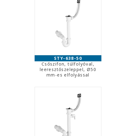
STY-638-50
Csőszifon, túlfolyóval,
leeresztőszeleppel, Ø50
mm-es elfolyással