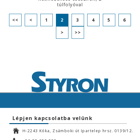
túlfolyóval
<<
<
1
2
3
4
5
6
>
>>
Lépjen kapcsolatba velünk
H-2243 Kóka, Zsámboki út Ipartelep hrsz. 0139/12.