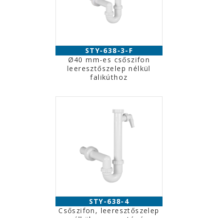
STY-638-3-F
Ø40 mm-es csőszifon
leeresztőszelep nélkül
falikúthoz
STY-638-4
Csőszifon, leeresztőszelep