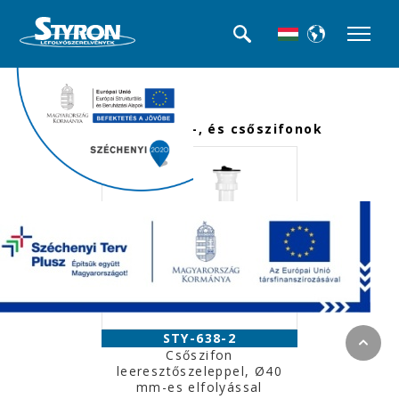
<<< Termék kategóriák
Mosogató búra-, és csőszifonok
STY-638-2
Csőszifon
leeresztőszeleppel, Ø40
mm-es elfolyással