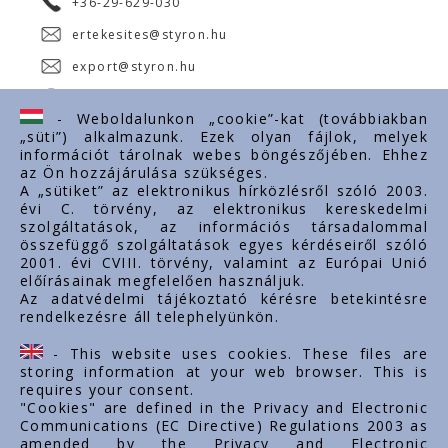
+36-29-629-030
ertekesites@styron.hu
export@styron.hu
www.styron.hu
- Weboldalunkon „cookie”-kat (továbbiakban
„süti”) alkalmazunk. Ezek olyan fájlok, melyek
információt tárolnak webes böngészőjében. Ehhez
az Ön hozzájárulása szükséges.
Fontos linkek
A „sütiket” az elektronikus hírközlésről szóló 2003.
évi C. törvény, az elektronikus kereskedelmi
Rólunk
szolgáltatások, az információs társadalommal
Dokumentumok
összefüggő szolgáltatások egyes kérdéseiről szóló
2001. évi CVIII. törvény, valamint az Európai Unió
Kapcsolat
előírásainak megfelelően használjuk.
Karrier
Az adatvédelmi tájékoztató kérésre betekintésre
rendelkezésre áll telephelyünkön.
Cég adatok
Tárhely adatok
- This website uses cookies. These files are
Támogatások
storing information at your web browser. This is
requires your consent.
"Cookies" are defined in the Privacy and Electronic
Communications (EC Directive) Regulations 2003 as
amended by the Privacy and Electronic