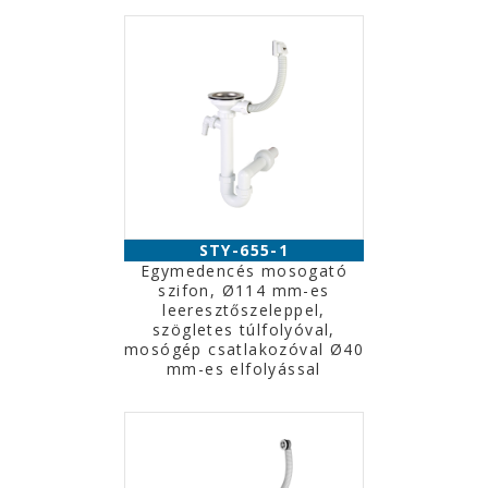
STY-655-1
Egymedencés mosogató
szifon, Ø114 mm-es
leeresztőszeleppel,
szögletes túlfolyóval,
mosógép csatlakozóval Ø40
mm-es elfolyással