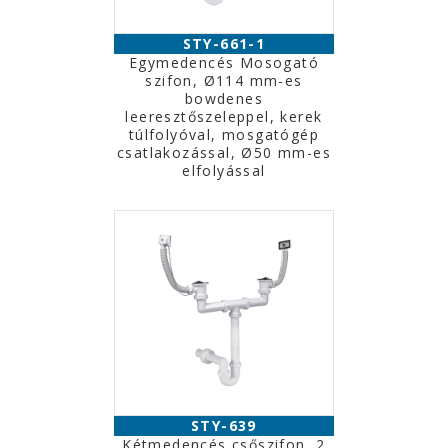
STY-661-1
Egymedencés Mosogató
szifon, Ø114 mm-es
bowdenes
leeresztőszeleppel, kerek
túlfolyóval, mosgatógép
csatlakozással, Ø50 mm-es
elfolyással
STY-639
Kétmedencés csőszifon, 2