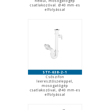
nélkül, mosogatógép
csatlakozóval. Ø40 mm-es
elfolyással
STY-638-2-1
Csőszifon
leeresztőszeleppel,
mosogatógép
csatlakozóval, Ø40 mm-es
elfolyással