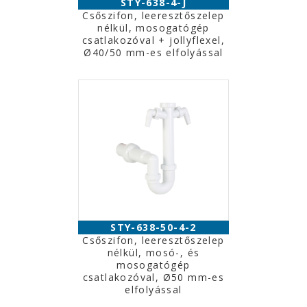
STY-638-4-J
Csőszifon, leeresztőszelep
nélkül, mosogatógép
csatlakozóval + jollyflexel,
Ø40/50 mm-es elfolyással
STY-638-50-4-2
Csőszifon, leeresztőszelep
nélkül, mosó-, és
mosogatógép
csatlakozóval, Ø50 mm-es
elfolyással