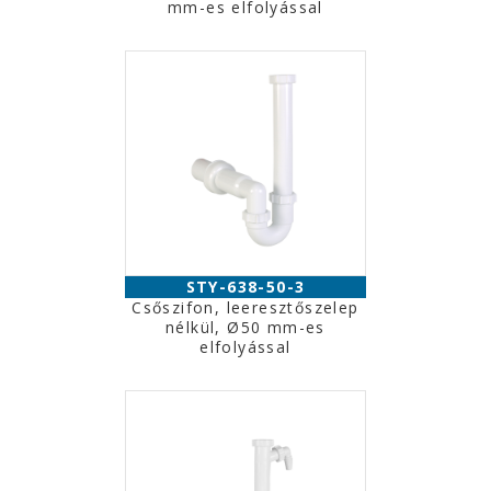
mm-es elfolyással
STY-638-50-3
Csőszifon, leeresztőszelep
nélkül, Ø50 mm-es
elfolyással