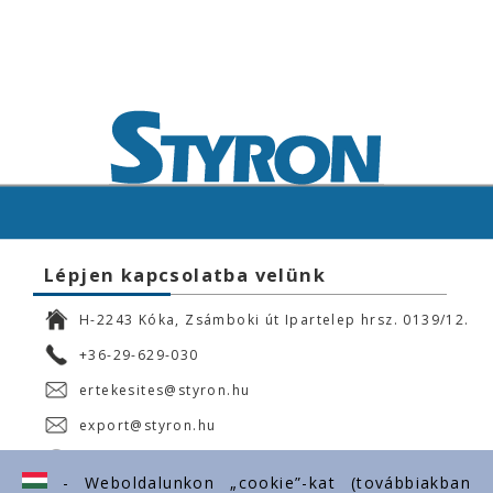
Lépjen kapcsolatba velünk
H-2243 Kóka, Zsámboki út Ipartelep hrsz. 0139/12.
+36-29-629-030
ertekesites@styron.hu
export@styron.hu
www.styron.hu
- Weboldalunkon „cookie”-kat (továbbiakban