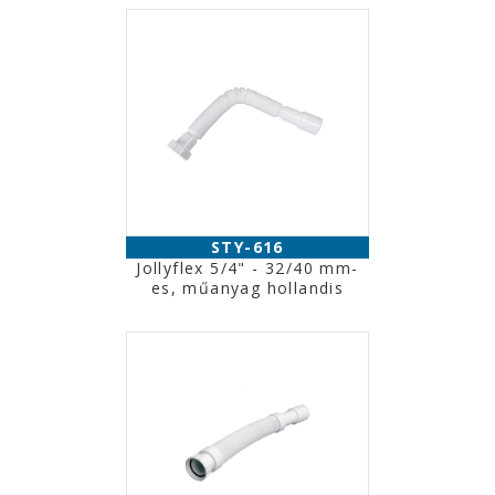
STY-616
Jollyflex 5/4" - 32/40 mm-
es, műanyag hollandis