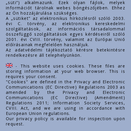
„süti”) alkalmazunk. Ezek olyan fájlok, melyek
információt tárolnak webes böngészőjében. Ehhez
az Ön hozzájárulása szükséges.
Fontos linkek
A „sütiket” az elektronikus hírközlésről szóló 2003.
évi C. törvény, az elektronikus kereskedelmi
Rólunk
szolgáltatások, az információs társadalommal
Dokumentumok
összefüggő szolgáltatások egyes kérdéseiről szóló
2001. évi CVIII. törvény, valamint az Európai Unió
Kapcsolat
előírásainak megfelelően használjuk.
Karrier
Az adatvédelmi tájékoztató kérésre betekintésre
rendelkezésre áll telephelyünkön.
Cég adatok
Tárhely adatok
- This website uses cookies. These files are
Támogatások
storing information at your web browser. This is
requires your consent.
"Cookies" are defined in the Privacy and Electronic
Communications (EC Directive) Regulations 2003 as
amended by the Privacy and Electronic
Communications (EC Directive) (Amendment)
Regulations 2011; Information Society Services,
CVIII. Act, and we are using in accordance with
European Union regulations.
Our privacy policy is available for inspection upon
request.