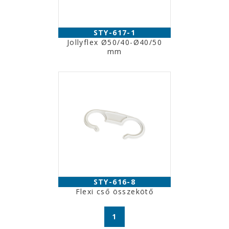
STY-617-1
Jollyflex Ø50/40-Ø40/50
mm
STY-616-8
Flexi cső összekötő
1