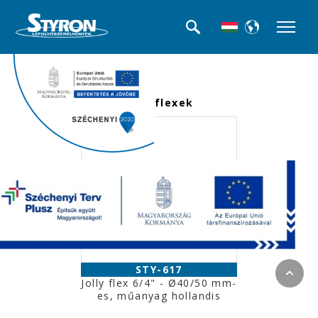
<<< Termék kategóriák
Jolly flexek
STY-617
Jolly flex 6/4" - Ø40/50 mm-
es, műanyag hollandis