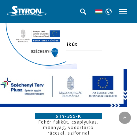
<<< Termék kategóriák
Falikút
STY-355-K
Fehér falikút, csaplyukas,
műanyag, vödörtartó
ráccsal, szifonnal