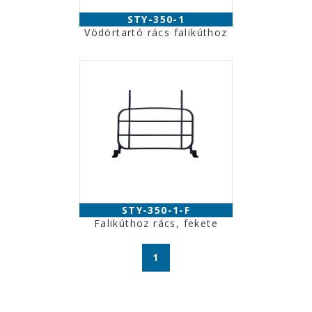
STY-350-1
Vödörtartó rács falikúthoz
STY-350-1-F
Falikúthoz rács, fekete
1