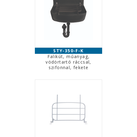
STY-350-F-K
Falikút, műanyag,
vödörtartó ráccsal,
szifonnal, fekete