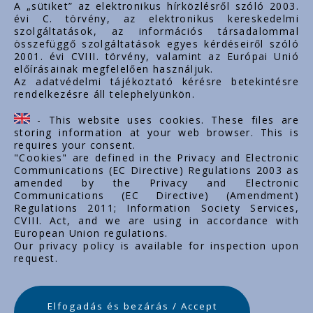
A „sütiket” az elektronikus hírközlésről szóló 2003.
évi C. törvény, az elektronikus kereskedelmi
Rólunk
szolgáltatások, az információs társadalommal
Dokumentumok
összefüggő szolgáltatások egyes kérdéseiről szóló
2001. évi CVIII. törvény, valamint az Európai Unió
Kapcsolat
előírásainak megfelelően használjuk.
Karrier
Az adatvédelmi tájékoztató kérésre betekintésre
rendelkezésre áll telephelyünkön.
Cég adatok
Tárhely adatok
- This website uses cookies. These files are
Támogatások
storing information at your web browser. This is
requires your consent.
"Cookies" are defined in the Privacy and Electronic
Communications (EC Directive) Regulations 2003 as
amended by the Privacy and Electronic
Communications (EC Directive) (Amendment)
Regulations 2011; Information Society Services,
CVIII. Act, and we are using in accordance with
European Union regulations.
Our privacy policy is available for inspection upon
request.
Elfogadás és bezárás / Accept