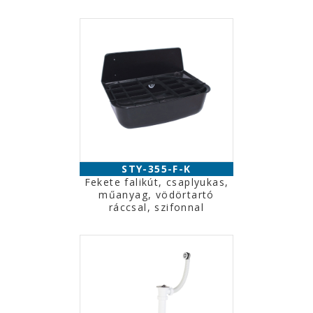
STY-355-F-K
Fekete falikút, csaplyukas,
műanyag, vödörtartó
ráccsal, szifonnal