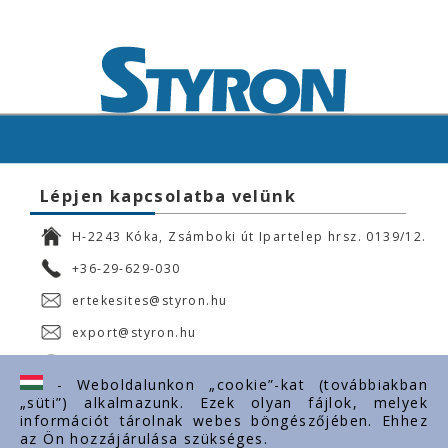
Lépjen kapcsolatba velünk
H-2243 Kóka, Zsámboki út Ipartelep hrsz. 0139/12.
+36-29-629-030
ertekesites@styron.hu
export@styron.hu
www.styron.hu
- Weboldalunkon „cookie”-kat (továbbiakban
„süti”) alkalmazunk. Ezek olyan fájlok, melyek
információt tárolnak webes böngészőjében. Ehhez
az Ön hozzájárulása szükséges.
Fontos linkek