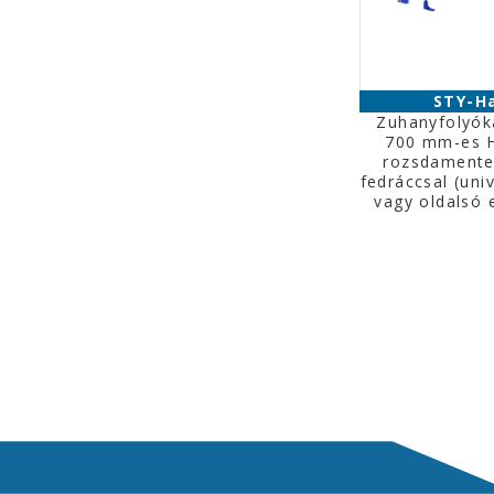
STY-H
Zuhanyfolyók
700 mm-es
rozsdamente
fedráccsal (univ
vagy oldalsó e