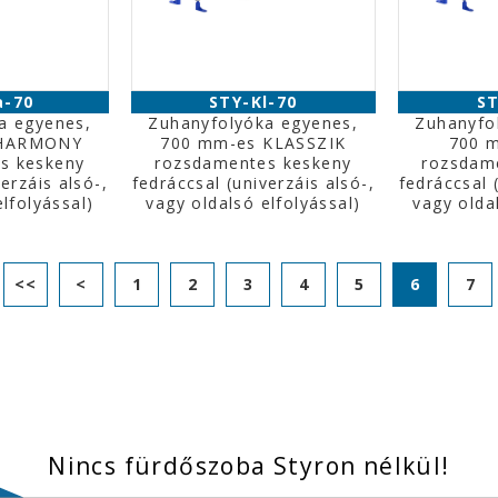
a-70
STY-Kl-70
ST
a egyenes,
Zuhanyfolyóka egyenes,
Zuhanyfo
 HARMONY
700 mm-es KLASSZIK
700 
s keskeny
rozsdamentes keskeny
rozsdam
erzáis alsó-,
fedráccsal (univerzáis alsó-,
fedráccsal 
lfolyással)
vagy oldalsó elfolyással)
vagy olda
<<
<
1
2
3
4
5
6
7
Nincs fürdőszoba Styron nélkül!