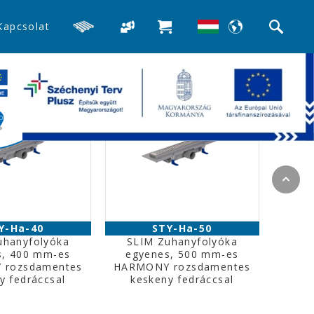
Kapcsolat
Y-Ha-40
STY-Ha-50
uhanyfolyóka
SLIM Zuhanyfolyóka
s, 400 mm-es
egyenes, 500 mm-es
 rozsdamentes
HARMONY rozsdamentes
y fedráccsal
keskeny fedráccsal