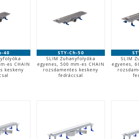
h-40
STY-Ch-50
ST
yfolyóka
SLIM Zuhanyfolyóka
SLIM Z
mm-es CHAIN
egyenes, 500 mm-es CHAIN
egyenes, 
s keskeny
rozsdamentes keskeny
rozsdam
csal
fedráccsal
fe