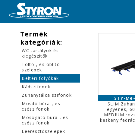
Termék
kategóriák:
WC tartályok és
kiegészítők
Töltő-, és öblítő
szelepek
Beltéri folyókák
Kádszifonok
Zuhanytálca szifonok
STY-Me-
Mosdó búra-, és
SLIM Zuhan
csőszifonok
egyenes, 6
MEDIUM roz
Mosogató búra-, és
keskeny fedrác
csőszifonok
Leeresztőszelepek