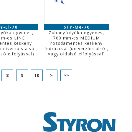
Y-Li-70
STY-Me-70
lyóka egyenes,
Zuhanyfolyóka egyenes,
mm-es LINE
700 mm-es MEDIUM
entes keskeny
rozsdamentes keskeny
(univerzáis alsó-,
fedráccsal (univerzáis alsó-,
lsó elfolyással)
vagy oldalsó elfolyással)
8
9
10
>
>>