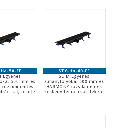
-Ha-50-FF
STY-Ha-60-FF
M Egyenes
SLIM Egyenes
yóka, 500 mm-es
zuhanyfolyóka, 600 mm-es
 rozsdamentes
HARMONY rozsdamentes
dráccsal, fekete
keskeny fedráccsal, fekete