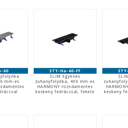
a-60
STY-Ha-40-FF
STY
yfolyóka
SLIM Egyenes
SLI
00 mm-es
zuhanyfolyóka, 400 mm-es
zuhanyfol
sdamentes
HARMONY rozsdamentes
HARMONY
dráccsal
keskeny fedráccsal, fekete
keskeny fe