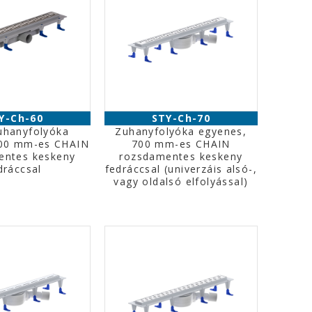
Y-Ch-60
STY-Ch-70
uhanyfolyóka
Zuhanyfolyóka egyenes,
600 mm-es CHAIN
700 mm-es CHAIN
entes keskeny
rozsdamentes keskeny
dráccsal
fedráccsal (univerzáis alsó-,
vagy oldalsó elfolyással)