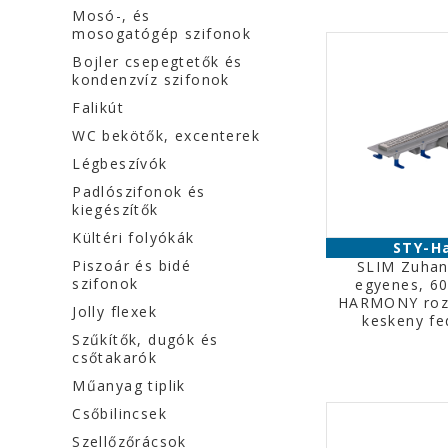
Mosó-, és
mosogatógép szifonok
Bojler csepegtetők és
kondenzvíz szifonok
Falikút
WC bekötők, excenterek
Légbeszívók
Padlószifonok és
kiegészítők
Kültéri folyókák
STY-H
Piszoár és bidé
SLIM Zuhan
szifonok
egyenes, 6
HARMONY roz
Jolly flexek
keskeny fe
Szűkítők, dugók és
csőtakarók
Műanyag tiplik
Csőbilincsek
Szellőzőrácsok