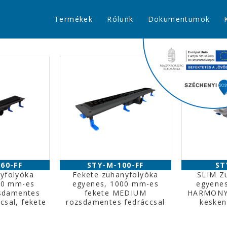
Termékek
Rólunk
Dokumentumok
60-FF
STY-M-100-FF
ST
yfolyóka
Fekete zuhanyfolyóka
SLIM Z
00 mm-es
egyenes, 1000 mm-es
egyene
sdamentes
fekete MEDIUM
HARMONY
csal, fekete
rozsdamentes fedráccsal
kesken