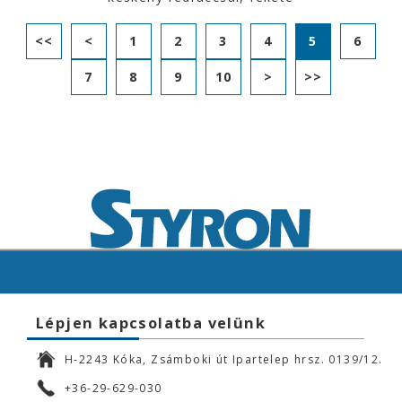
<<
<
1
2
3
4
5
6
7
8
9
10
>
>>
Lépjen kapcsolatba velünk
H-2243 Kóka, Zsámboki út Ipartelep hrsz. 0139/12.
+36-29-629-030