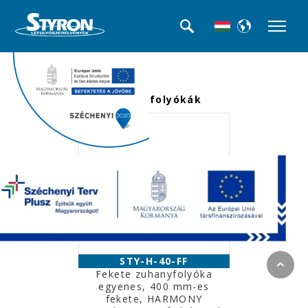
<<< Termék kategóriák
Beltéri folyókák
STY-H-40-FF
Fekete zuhanyfolyóka
egyenes, 400 mm-es
fekete, HARMONY