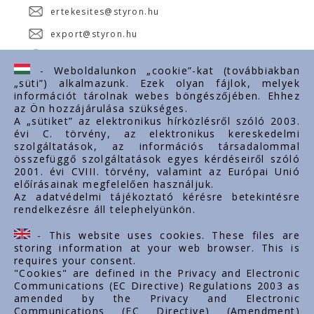
ertekesites@styron.hu
export@styron.hu
www.styron.hu
- Weboldalunkon „cookie”-kat (továbbiakban
„süti”) alkalmazunk. Ezek olyan fájlok, melyek
információt tárolnak webes böngészőjében. Ehhez
az Ön hozzájárulása szükséges.
Fontos linkek
A „sütiket” az elektronikus hírközlésről szóló 2003.
évi C. törvény, az elektronikus kereskedelmi
Rólunk
szolgáltatások, az információs társadalommal
Dokumentumok
összefüggő szolgáltatások egyes kérdéseiről szóló
2001. évi CVIII. törvény, valamint az Európai Unió
Kapcsolat
előírásainak megfelelően használjuk.
Karrier
Az adatvédelmi tájékoztató kérésre betekintésre
rendelkezésre áll telephelyünkön.
Cég adatok
Tárhely adatok
- This website uses cookies. These files are
Támogatások
storing information at your web browser. This is
requires your consent.
"Cookies" are defined in the Privacy and Electronic
Communications (EC Directive) Regulations 2003 as
amended by the Privacy and Electronic
Communications (EC Directive) (Amendment)