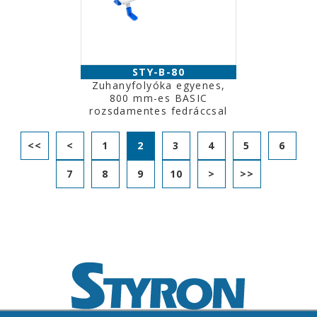
STY-B-80
Zuhanyfolyóka egyenes,
800 mm-es BASIC
rozsdamentes fedráccsal
<<
<
1
2
3
4
5
6
7
8
9
10
>
>>