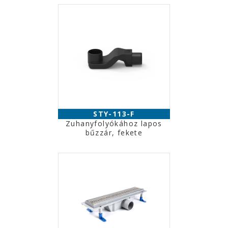
STY-113-F
Zuhanyfolyókához lapos
bűzzár, fekete