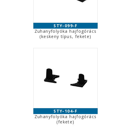
STY-099-F
Zuhanyfolyóka hajfogórács
(keskeny típus, fekete)
STY-104-F
Zuhanyfolyóka hajfogórács
(fekete)