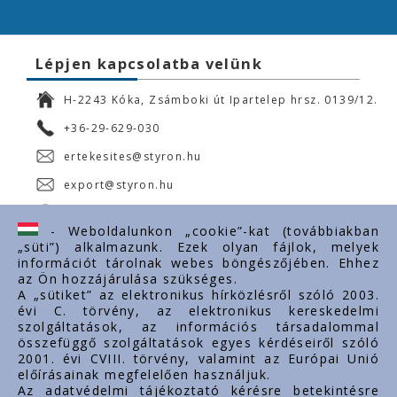
Lépjen kapcsolatba velünk
H-2243 Kóka, Zsámboki út Ipartelep hrsz. 0139/12.
+36-29-629-030
ertekesites@styron.hu
export@styron.hu
www.styron.hu
- Weboldalunkon „cookie”-kat (továbbiakban
„süti”) alkalmazunk. Ezek olyan fájlok, melyek
információt tárolnak webes böngészőjében. Ehhez
az Ön hozzájárulása szükséges.
Fontos linkek
A „sütiket” az elektronikus hírközlésről szóló 2003.
évi C. törvény, az elektronikus kereskedelmi
Rólunk
szolgáltatások, az információs társadalommal
Dokumentumok
összefüggő szolgáltatások egyes kérdéseiről szóló
2001. évi CVIII. törvény, valamint az Európai Unió
Kapcsolat
előírásainak megfelelően használjuk.
Karrier
Az adatvédelmi tájékoztató kérésre betekintésre