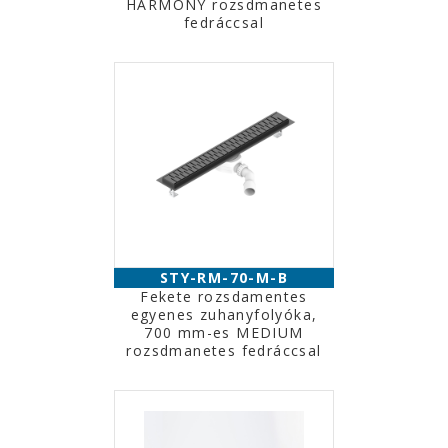
HARMONY rozsdmanetes
fedráccsal
STY-RM-70-M-B
Fekete rozsdamentes
egyenes zuhanyfolyóka,
700 mm-es MEDIUM
rozsdmanetes fedráccsal