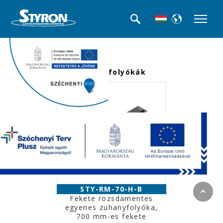
<<< Termék kategóriák
Beltéri folyókák
STY-RM-70-H-B
Fekete rozsdamentes
egyenes zuhanyfolyóka,
700 mm-es fekete