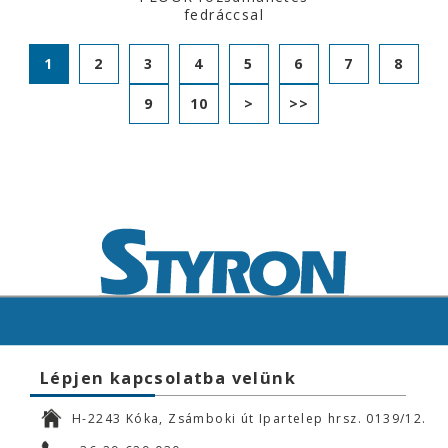
fedráccsal
1
2
3
4
5
6
7
8
9
10
>
>>
Lépjen kapcsolatba velünk
H-2243 Kóka, Zsámboki út Ipartelep hrsz. 0139/12.