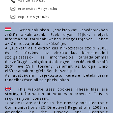
+36-29-629-030
ertekesites@styron.hu
export@styron.hu
www.styron.hu
- Weboldalunkon „cookie”-kat (továbbiakban
„süti”) alkalmazunk. Ezek olyan fájlok, melyek
információt tárolnak webes böngészőjében. Ehhez
az Ön hozzájárulása szükséges.
Fontos linkek
A „sütiket” az elektronikus hírközlésről szóló 2003.
évi C. törvény, az elektronikus kereskedelmi
Rólunk
szolgáltatások, az információs társadalommal
Dokumentumok
összefüggő szolgáltatások egyes kérdéseiről szóló
2001. évi CVIII. törvény, valamint az Európai Unió
Kapcsolat
előírásainak megfelelően használjuk.
Karrier
Az adatvédelmi tájékoztató kérésre betekintésre
rendelkezésre áll telephelyünkön.
Cég adatok
Tárhely adatok
- This website uses cookies. These files are
Támogatások
storing information at your web browser. This is
requires your consent.
"Cookies" are defined in the Privacy and Electronic
Communications (EC Directive) Regulations 2003 as
amended by the Privacy and Electronic