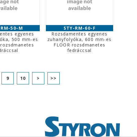
-RM-50-M
STY-RM-60-F
entes egyenes
Rozsdamentes egyenes
yóka, 500 mm-es
zuhanyfolyóka, 600 mm-es
rozsdmanetes
FLOOR rozsdmanetes
dráccsal
fedráccsal
9
10
>
>>