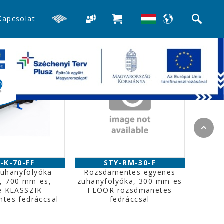
Kapcsolat
-K-70-FF
STY-RM-30-F
zuhanyfolyóka
Rozsdamentes egyenes
, 700 mm-es,
zuhanyfolyóka, 300 mm-es
e KLASSZIK
FLOOR rozsdmanetes
tes fedráccsal
fedráccsal