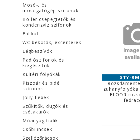
Mosó-, és
mosogatógép szifonok
Bojler csepegtetők és
kondenzvíz szifonok
Falikút
WC bekötők, excenterek
Légbeszívók
Padlószifonok és
kiegészítők
Kültéri folyókák
STY-RM
Piszoár és bidé
Rozsdamente
szifonok
zuhanyfolyóka
FLOOR rozs
Jolly flexek
fedrác
Szűkítők, dugók és
csőtakarók
Műanyag tiplik
Csőbilincsek
Szellőzőrácsok