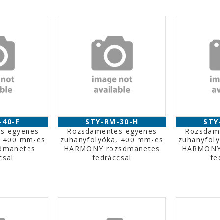
-40-F
STY-RM-30-H
STY
s egyenes
Rozsdamentes egyenes
Rozsdam
, 400 mm-es
zuhanyfolyóka, 400 mm-es
zuhanyfol
dmanetes
HARMONY rozsdmanetes
HARMONY
csal
fedráccsal
fe