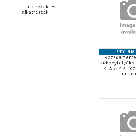
Tartozékok és
alkatrészek
STY-RM
Rozsdamente
zuhanyfolyóka
KLASSZIK ro
fedrác