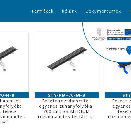
Termékek
Rólunk
Dokumentumok
70-H-B
STY-RM-70-M-B
STY
sdamentes
Fekete rozsdamentes
Fekete 
nyfolyóka,
egyenes zuhanyfolyóka,
egyenes
 fekete
700 mm-es MEDIUM
feket
sdmanetes
rozsdmanetes fedráccsal
rozsdamen
csal