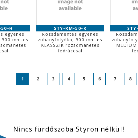
-50-H
STY-RM-50-K
STY
s egyenes
Rozsdamentes egyenes
Rozsdam
, 500 mm-es
zuhanyfolyóka, 500 mm-es
zuhanyfol
sdmanetes
KLASSZIK rozsdmanetes
MEDIUM 
csal
fedráccsal
fe
1
2
3
4
5
6
7
8
Nincs fürdőszoba Styron nélkül!