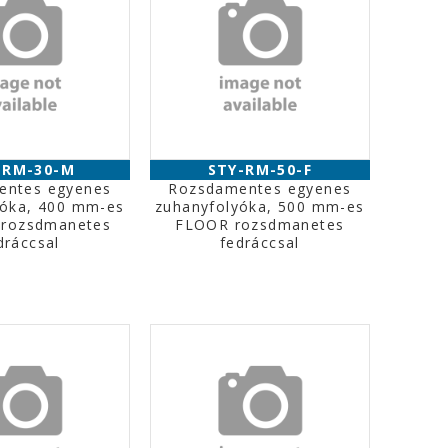
-RM-30-M
STY-RM-50-F
entes egyenes
Rozsdamentes egyenes
yóka, 400 mm-es
zuhanyfolyóka, 500 mm-es
rozsdmanetes
FLOOR rozsdmanetes
dráccsal
fedráccsal