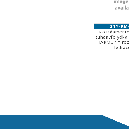
STY-RM
Rozsdamente
zuhanyfolyóka
HARMONY roz
fedrác