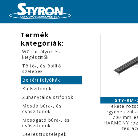
Termék
kategóriák:
WC tartályok és
kiegészítők
Töltő-, és öblítő
szelepek
Beltéri folyókák
Kádszifonok
Zuhanytálca szifonok
STY-RM-
Mosdó búra-, és
Fekete roz
csőszifonok
egyenes zuha
700 mm-es
Mosogató búra-, és
HARMONY roz
csőszifonok
fedrác
Leeresztőszelepek