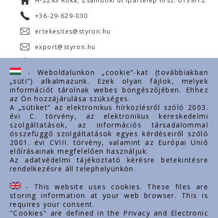
H-2243 Kóka, Zsámboki út Ipartelep hrsz. 0139/12.
+36-29-629-030
ertekesites@styron.hu
export@styron.hu
www.styron.hu
- Weboldalunkon „cookie”-kat (továbbiakban
„süti”) alkalmazunk. Ezek olyan fájlok, melyek
információt tárolnak webes böngészőjében. Ehhez
az Ön hozzájárulása szükséges.
Fontos linkek
A „sütiket” az elektronikus hírközlésről szóló 2003.
évi C. törvény, az elektronikus kereskedelmi
Rólunk
szolgáltatások, az információs társadalommal
Dokumentumok
összefüggő szolgáltatások egyes kérdéseiről szóló
2001. évi CVIII. törvény, valamint az Európai Unió
Kapcsolat
előírásainak megfelelően használjuk.
Karrier
Az adatvédelmi tájékoztató kérésre betekintésre
rendelkezésre áll telephelyünkön.
Cég adatok
Tárhely adatok
- This website uses cookies. These files are
Támogatások
storing information at your web browser. This is
requires your consent.
"Cookies" are defined in the Privacy and Electronic