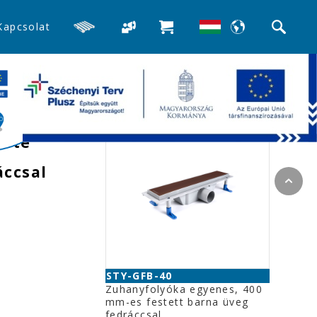
Kapcsolat
>>Beltéri folyókák
Kapcsolódó termékek
s
kete
ccsal
STY-GFB-40
Zuhanyfolyóka egyenes, 400
mm-es festett barna üveg
fedráccsal