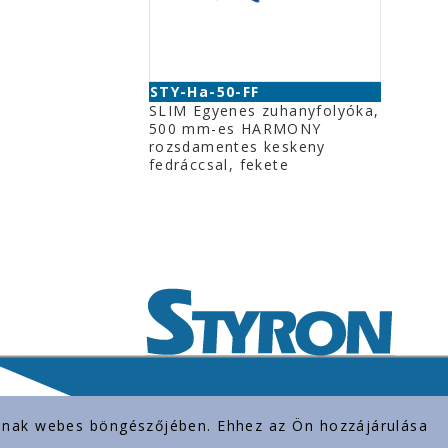
STY-Ha-50-FF
SLIM Egyenes zuhanyfolyóka,
500 mm-es HARMONY
rozsdamentes keskeny
fedráccsal, fekete
rolnak webes böngészőjében. Ehhez az Ön hozzájárulása