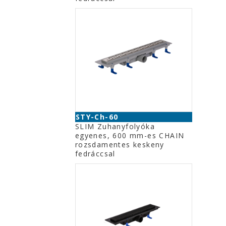
STY-Ch-60
SLIM Zuhanyfolyóka
egyenes, 600 mm-es CHAIN
rozsdamentes keskeny
fedráccsal