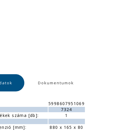
datok
Dokumentumok
5998607951069
:
7324
ékek száma [db]:
1
enzió [mm]:
880 x 165 x 80