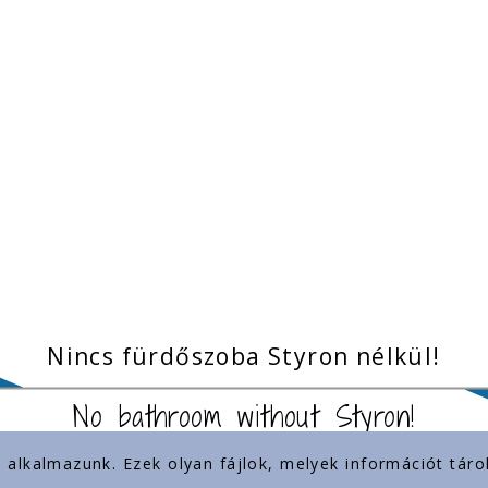
Nincs fürdőszoba Styron nélkül!
No bathroom without Styron!
) alkalmazunk. Ezek olyan fájlok, melyek információt tá
inkek
Jelenlétünk