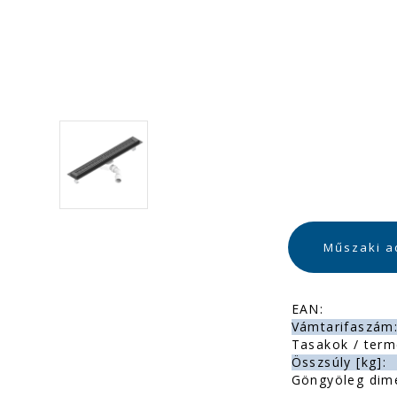
Műszaki a
EAN:
Vámtarifaszám
Tasakok / term
Összsúly [kg]:
Göngyöleg dim