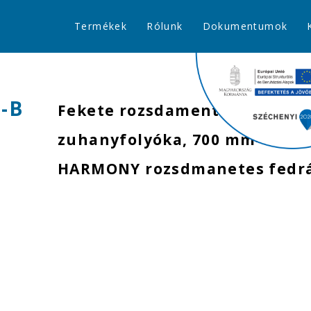
Termékek
Rólunk
Dokumentumok
-B
Fekete rozsdamentes egyene
zuhanyfolyóka, 700 mm-es fe
HARMONY rozsdmanetes fedrá