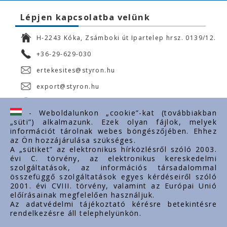
Lépjen kapcsolatba velünk
H-2243 Kóka, Zsámboki út Ipartelep hrsz. 0139/12.
+36-29-629-030
ertekesites@styron.hu
export@styron.hu
www.styron.hu
- Weboldalunkon „cookie”-kat (továbbiakban
„süti”) alkalmazunk. Ezek olyan fájlok, melyek
információt tárolnak webes böngészőjében. Ehhez
az Ön hozzájárulása szükséges.
Fontos linkek
A „sütiket” az elektronikus hírközlésről szóló 2003.
évi C. törvény, az elektronikus kereskedelmi
Rólunk
szolgáltatások, az információs társadalommal
Dokumentumok
összefüggő szolgáltatások egyes kérdéseiről szóló
2001. évi CVIII. törvény, valamint az Európai Unió
Kapcsolat
előírásainak megfelelően használjuk.
Karrier
Az adatvédelmi tájékoztató kérésre betekintésre
rendelkezésre áll telephelyünkön.
Cég adatok
Tárhely adatok