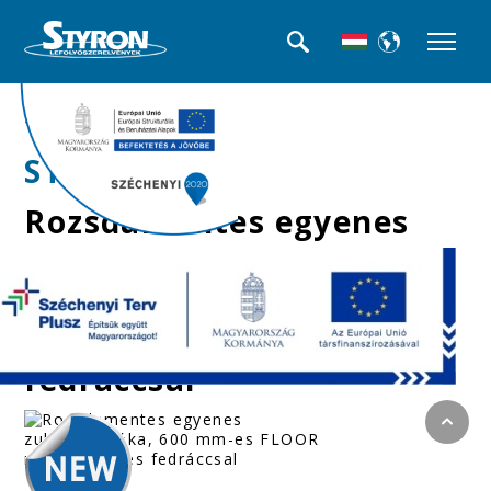
>>Beltéri folyókák
STY-RM-60-F
Rozsdamentes egyenes
zuhanyfolyóka, 600
mm-es FLOOR
rozsdmanetes
fedráccsal