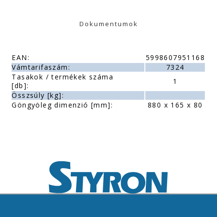
Dokumentumok
EAN:
5998607951168
Vámtarifaszám:
7324
Tasakok / termékek száma
1
[db]:
Összsúly [kg]:
Göngyöleg dimenzió [mm]:
880 x 165 x 80