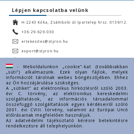
Lépjen kapcsolatba velünk
H-2243 Kóka, Zsámboki út Ipartelep hrsz. 0139/12.
+36-29-629-030
ertekesites@styron.hu
export@styron.hu
www.styron.hu
- Weboldalunkon „cookie”-kat (továbbiakban
„süti”) alkalmazunk. Ezek olyan fájlok, melyek
információt tárolnak webes böngészőjében. Ehhez
az Ön hozzájárulása szükséges.
Fontos linkek
A „sütiket” az elektronikus hírközlésről szóló 2003.
évi C. törvény, az elektronikus kereskedelmi
Rólunk
szolgáltatások, az információs társadalommal
Dokumentumok
összefüggő szolgáltatások egyes kérdéseiről szóló
2001. évi CVIII. törvény, valamint az Európai Unió
Kapcsolat
előírásainak megfelelően használjuk.
Karrier
Az adatvédelmi tájékoztató kérésre betekintésre
rendelkezésre áll telephelyünkön.
Cég adatok
Tárhely adatok