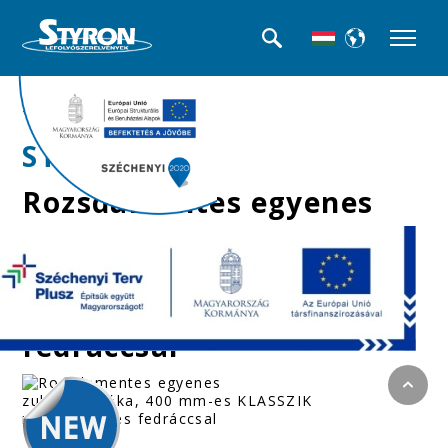
>>Beltéri folyókák
STY-RM-40-K
Rozsdamentes egyenes
zuhanyfolyóka, 400
mm-es KLASSZIK
rozsdmanetes
fedráccsal