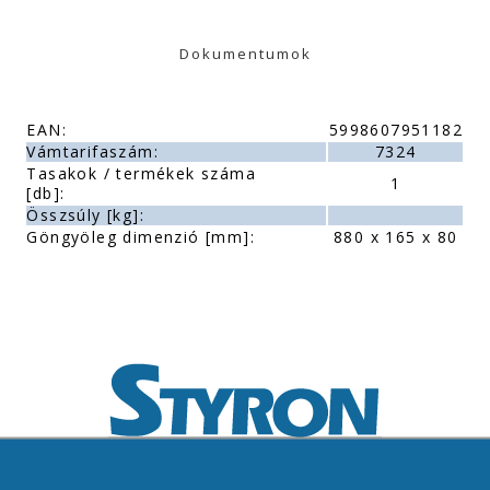
Dokumentumok
EAN:
5998607951182
Vámtarifaszám:
7324
Tasakok / termékek száma
1
[db]:
Összsúly [kg]:
Göngyöleg dimenzió [mm]:
880 x 165 x 80