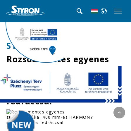
>>Beltéri folyókák
STY-RM-40-H
Rozsdamentes egyenes
zuhanyfolyóka, 400
mm-es HARMONY
rozsdmanetes
fedráccsal