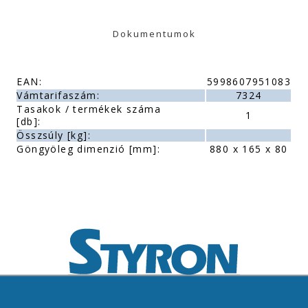
Dokumentumok
EAN:
5998607951083
Vámtarifaszám:
7324
Tasakok / termékek száma
1
[db]:
Összsúly [kg]:
Göngyöleg dimenzió [mm]:
880 x 165 x 80