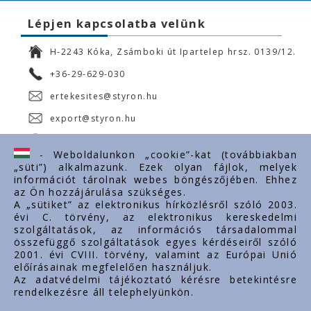
Lépjen kapcsolatba velünk
H-2243 Kóka, Zsámboki út Ipartelep hrsz. 0139/12.
+36-29-629-030
ertekesites@styron.hu
export@styron.hu
www.styron.hu
- Weboldalunkon „cookie”-kat (továbbiakban
„süti”) alkalmazunk. Ezek olyan fájlok, melyek
információt tárolnak webes böngészőjében. Ehhez
az Ön hozzájárulása szükséges.
Fontos linkek
A „sütiket” az elektronikus hírközlésről szóló 2003.
évi C. törvény, az elektronikus kereskedelmi
Rólunk
szolgáltatások, az információs társadalommal
Dokumentumok
összefüggő szolgáltatások egyes kérdéseiről szóló
2001. évi CVIII. törvény, valamint az Európai Unió
Kapcsolat
előírásainak megfelelően használjuk.
Karrier
Az adatvédelmi tájékoztató kérésre betekintésre
rendelkezésre áll telephelyünkön.
Cég adatok
Tárhely adatok