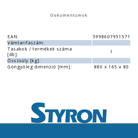
Dokumentumok
EAN:
5998607951571
Vámtarifaszám:
Tasakok / termékek száma
1
[db]:
Összsúly [kg]:
Göngyöleg dimenzió [mm]:
880 x 165 x 80