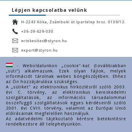
Lépjen kapcsolatba velünk
H-2243 Kóka, Zsámboki út Ipartelep hrsz. 0139/12.
+36-29-629-030
ertekesites@styron.hu
export@styron.hu
www.styron.hu
- Weboldalunkon „cookie”-kat (továbbiakban
„süti”) alkalmazunk. Ezek olyan fájlok, melyek
információt tárolnak webes böngészőjében. Ehhez
az Ön hozzájárulása szükséges.
Fontos linkek
A „sütiket” az elektronikus hírközlésről szóló 2003.
évi C. törvény, az elektronikus kereskedelmi
Rólunk
szolgáltatások, az információs társadalommal
Dokumentumok
összefüggő szolgáltatások egyes kérdéseiről szóló
2001. évi CVIII. törvény, valamint az Európai Unió
Kapcsolat
előírásainak megfelelően használjuk.
Karrier
Az adatvédelmi tájékoztató kérésre betekintésre
rendelkezésre áll telephelyünkön.
Cég adatok
Tárhely adatok