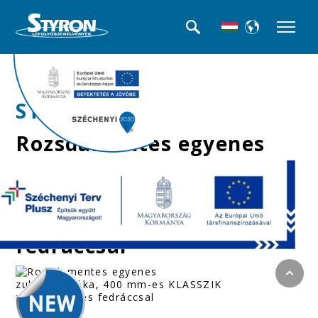
>>Beltéri folyókák
STY-RM-30-K
Rozsdamentes egyenes
zuhanyfolyóka, 400
mm-es KLASSZIK
rozsdmanetes
fedráccsal