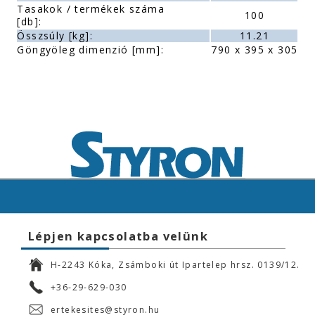
Tasakok / termékek száma
100
[db]:
Összsúly [kg]:
11.21
Göngyöleg dimenzió [mm]:
790 x 395 x 305
Lépjen kapcsolatba velünk
H-2243 Kóka, Zsámboki út Ipartelep hrsz. 0139/12.
+36-29-629-030
ertekesites@styron.hu