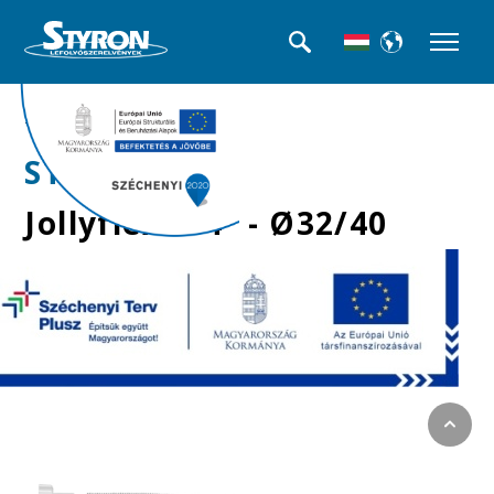
>>Jolly flexek
STY-617-7
Jollyflex 6/4" - Ø32/40
mm-es, műanyag
hollandis