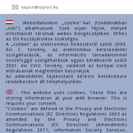
export@styron.hu
www.styron.hu
- Weboldalunkon „cookie”-kat (továbbiakban
„süti”) alkalmazunk. Ezek olyan fájlok, melyek
információt tárolnak webes böngészőjében. Ehhez
az Ön hozzájárulása szükséges.
Fontos linkek
A „sütiket” az elektronikus hírközlésről szóló 2003.
évi C. törvény, az elektronikus kereskedelmi
Rólunk
szolgáltatások, az információs társadalommal
Dokumentumok
összefüggő szolgáltatások egyes kérdéseiről szóló
2001. évi CVIII. törvény, valamint az Európai Unió
Kapcsolat
előírásainak megfelelően használjuk.
Karrier
Az adatvédelmi tájékoztató kérésre betekintésre
rendelkezésre áll telephelyünkön.
Cég adatok
Tárhely adatok
- This website uses cookies. These files are
Támogatások
storing information at your web browser. This is
requires your consent.
"Cookies" are defined in the Privacy and Electronic
Communications (EC Directive) Regulations 2003 as
amended by the Privacy and Electronic
Communications (EC Directive) (Amendment)
Regulations 2011; Information Society Services,