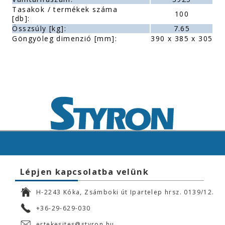
Tasakok / termékek száma
100
[db]:
Összsúly [kg]:
7.65
Göngyöleg dimenzió [mm]:
390 x 385 x 305
Lépjen kapcsolatba velünk
H-2243 Kóka, Zsámboki út Ipartelep hrsz. 0139/12.
+36-29-629-030
ertekesites@styron.hu