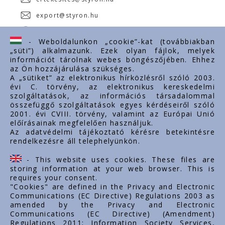
export@styron.hu
www.styron.hu
- Weboldalunkon „cookie”-kat (továbbiakban
„süti”) alkalmazunk. Ezek olyan fájlok, melyek
információt tárolnak webes böngészőjében. Ehhez
az Ön hozzájárulása szükséges.
Fontos linkek
A „sütiket” az elektronikus hírközlésről szóló 2003.
évi C. törvény, az elektronikus kereskedelmi
Rólunk
szolgáltatások, az információs társadalommal
Dokumentumok
összefüggő szolgáltatások egyes kérdéseiről szóló
2001. évi CVIII. törvény, valamint az Európai Unió
Kapcsolat
előírásainak megfelelően használjuk.
Karrier
Az adatvédelmi tájékoztató kérésre betekintésre
rendelkezésre áll telephelyünkön.
Cég adatok
Tárhely adatok
- This website uses cookies. These files are
Támogatások
storing information at your web browser. This is
requires your consent.
"Cookies" are defined in the Privacy and Electronic
Communications (EC Directive) Regulations 2003 as
amended by the Privacy and Electronic
Communications (EC Directive) (Amendment)
Regulations 2011; Information Society Services,