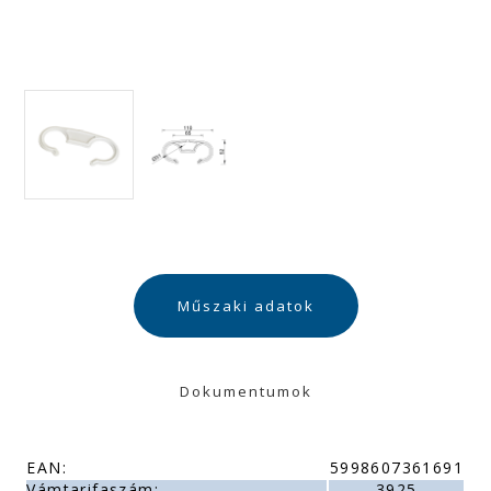
Műszaki adatok
Dokumentumok
EAN:
5998607361691
Vámtarifaszám:
3925