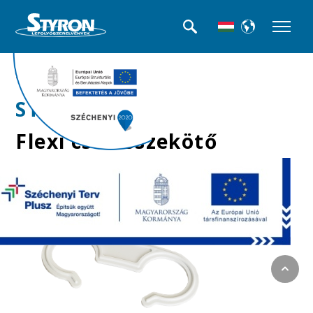
>>Jolly flexek
STY-616-8
Flexi cső összekötő