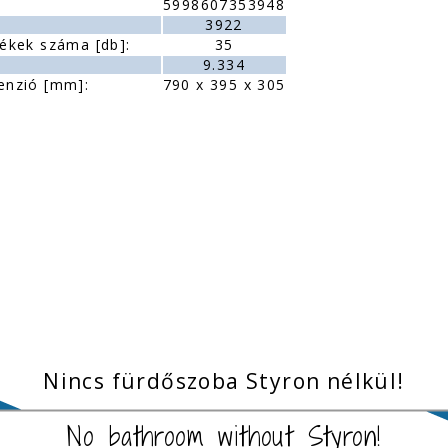
5998607353948
:
3922
ékek száma [db]:
35
9.334
enzió [mm]:
790 x 395 x 305
Nincs fürdőszoba Styron nélkül!
No bathroom without Styron!