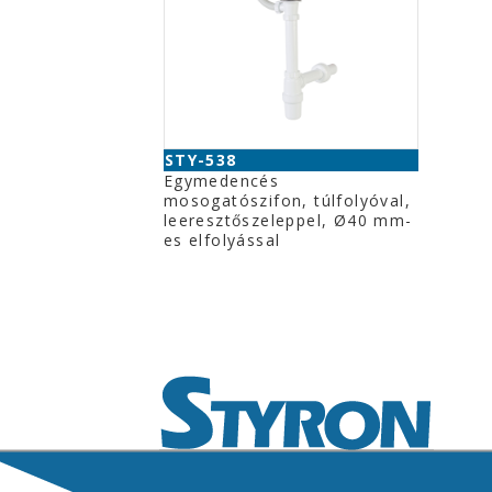
STY-538
Egymedencés
mosogatószifon, túlfolyóval,
leeresztőszeleppel, Ø40 mm-
es elfolyással