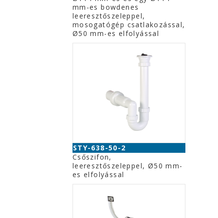
mm-es bowdenes
leeresztőszeleppel,
mosogatógép csatlakozással,
Ø50 mm-es elfolyással
STY-638-50-2
Csőszifon,
leeresztőszeleppel, Ø50 mm-
es elfolyással