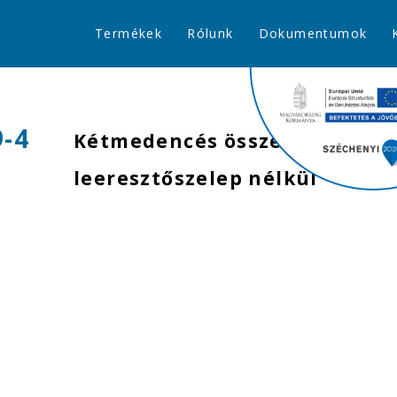
Termékek
Rólunk
Dokumentumok
9-4
Kétmedencés összekötő,
leeresztőszelep nélkül