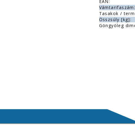
EAN:
Vámtarifaszám
Tasakok / term
Összsúly [kg]:
Göngyöleg dim