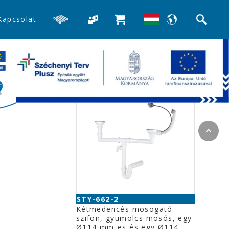
Kapcsolat
>>Mosogató búra-, és csőszifonok
Kapcsolódó termékek
STY-662-2
Kétmedencés mosogató
szifon, gyümölcs mosós, egy
Ø114 mm-es és egy Ø114