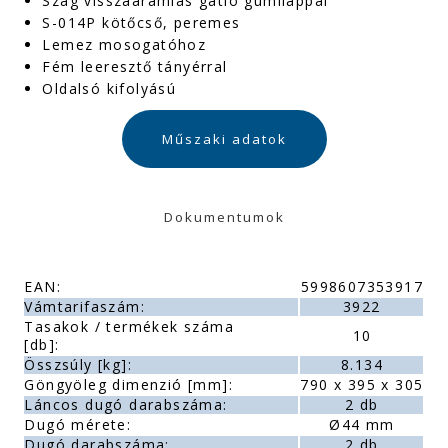
Szag visszaáramlás gátló gumilappal
S-014P kötőcső, peremes
Lemez mosogatóhoz
Fém leeresztő tányérral
Oldalsó kifolyású
Műszaki adatok
Dokumentumok
EAN:
5998607353917
Vámtarifaszám:
3922
Tasakok / termékek száma
10
[db]:
Összsúly [kg]:
8.134
Göngyöleg dimenzió [mm]:
790 x 395 x 305
Láncos dugó darabszáma:
2 db
Dugó mérete:
Ø44 mm
Dugó darabszáma:
2 db