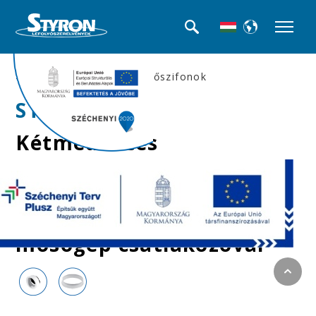
>>Mosogató búra-, és csőszifonok
STY-539-1
Kétmedencés
mosogatószifon, dupla
túlfolyóval,
leeresztőszeleppel,
mosógép csatlakozóval