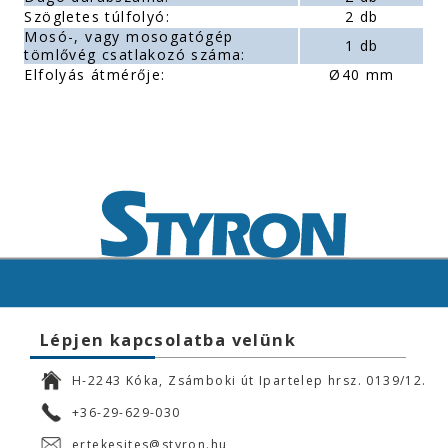
Szögletes túlfolyó:
2 db
Mosó-, vagy mosogatógép
1 db
tömlővég csatlakozó száma:
Elfolyás átmérője:
Ø40 mm
Lépjen kapcsolatba velünk
H-2243 Kóka, Zsámboki út Ipartelep hrsz. 0139/12.
+36-29-629-030
ertekesites@styron.hu