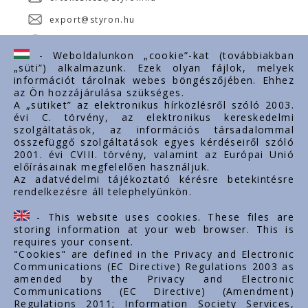
export@styron.hu
www.styron.hu
- Weboldalunkon „cookie”-kat (továbbiakban
„süti”) alkalmazunk. Ezek olyan fájlok, melyek
információt tárolnak webes böngészőjében. Ehhez
az Ön hozzájárulása szükséges.
Fontos linkek
A „sütiket” az elektronikus hírközlésről szóló 2003.
évi C. törvény, az elektronikus kereskedelmi
Rólunk
szolgáltatások, az információs társadalommal
Dokumentumok
összefüggő szolgáltatások egyes kérdéseiről szóló
2001. évi CVIII. törvény, valamint az Európai Unió
Kapcsolat
előírásainak megfelelően használjuk.
Karrier
Az adatvédelmi tájékoztató kérésre betekintésre
rendelkezésre áll telephelyünkön.
Cég adatok
Tárhely adatok
- This website uses cookies. These files are
Támogatások
storing information at your web browser. This is
requires your consent.
"Cookies" are defined in the Privacy and Electronic
Communications (EC Directive) Regulations 2003 as
amended by the Privacy and Electronic
Communications (EC Directive) (Amendment)
Regulations 2011; Information Society Services,