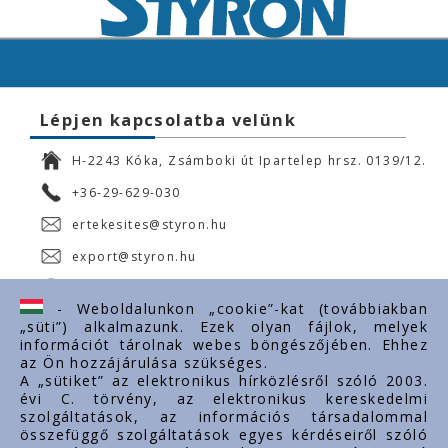
Lépjen kapcsolatba velünk
H-2243 Kóka, Zsámboki út Ipartelep hrsz. 0139/12.
+36-29-629-030
ertekesites@styron.hu
export@styron.hu
www.styron.hu
- Weboldalunkon „cookie”-kat (továbbiakban
„süti”) alkalmazunk. Ezek olyan fájlok, melyek
információt tárolnak webes böngészőjében. Ehhez
az Ön hozzájárulása szükséges.
Fontos linkek
A „sütiket” az elektronikus hírközlésről szóló 2003.
évi C. törvény, az elektronikus kereskedelmi
Rólunk
szolgáltatások, az információs társadalommal
Dokumentumok
összefüggő szolgáltatások egyes kérdéseiről szóló