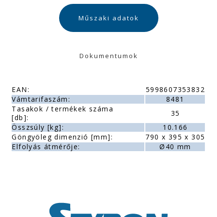
Műszaki adatok
Dokumentumok
EAN:
5998607353832
Vámtarifaszám:
8481
Tasakok / termékek száma
35
[db]:
Összsúly [kg]:
10.166
Göngyöleg dimenzió [mm]:
790 x 395 x 305
Elfolyás átmérője:
Ø40 mm