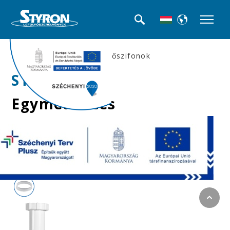
>>Mosogató búra-, és csőszifonok
STY-538-3
Egymedencés
mosogatószifon,
leeresztőszelep nélkül,
Ø40 mm-es elfolyással