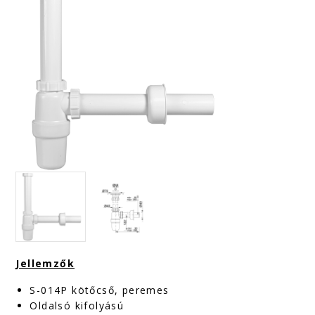
Jellemzők
S-014P kötőcső, peremes
Oldalsó kifolyású