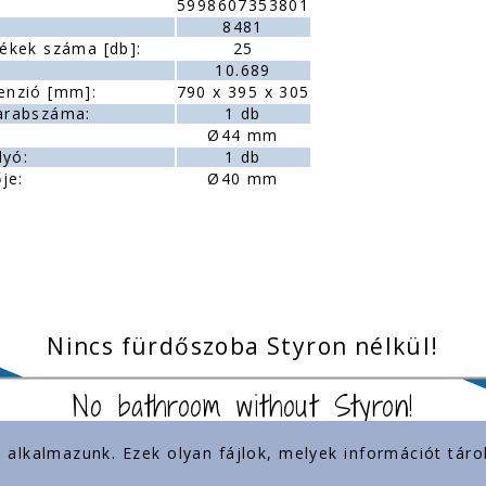
5998607353801
:
8481
ékek száma [db]:
25
10.689
enzió [mm]:
790 x 395 x 305
arabszáma:
1 db
Ø44 mm
lyó:
1 db
je:
Ø40 mm
Nincs fürdőszoba Styron nélkül!
No bathroom without Styron!
) alkalmazunk. Ezek olyan fájlok, melyek információt tá
inkek
Jelenlétünk