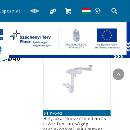
Kapcsolat
>>Mosogató búra-, és csőszifonok
Kapcsolódó termékek
,
l, Ø40
STY-642
Helytakarékos kétmedencés
csőszifon, mosógép
csatlakozóval, Ø40 mm-es