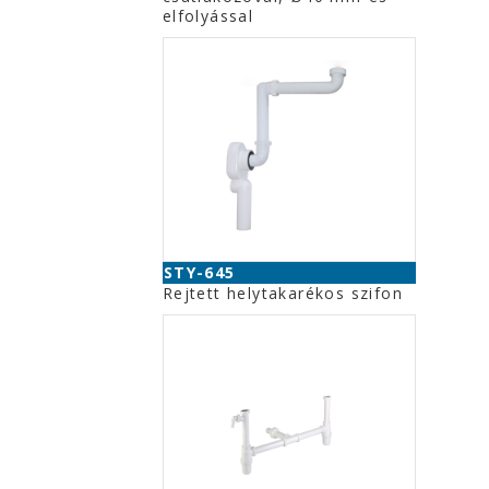
elfolyással
STY-645
Rejtett helytakarékos szifon