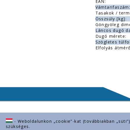
EAN:
Vámtarifaszám
Tasakok / term
Összsúly [kg]:
Göngyöleg dim
Láncos dugó d
Dugó mérete:
Szögletes túlfo
Elfolyás átmérő
- Weboldalunkon „cookie”-kat (továbbiakban „süti”
Lépjen kapcsolatba velünk
Fontos l
szükséges.