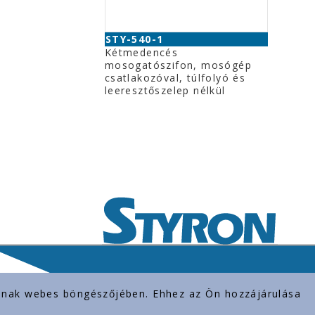
STY-540-1
Kétmedencés
mosogatószifon, mosógép
csatlakozóval, túlfolyó és
leeresztőszelep nélkül
rolnak webes böngészőjében. Ehhez az Ön hozzájárulása