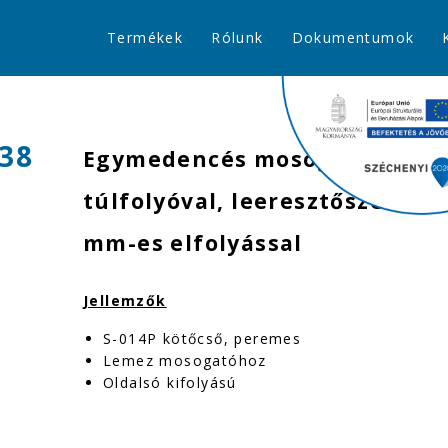
Termékek
Rólunk
Dokumentumok
38
Egymedencés mosogatószifon
túlfolyóval, leeresztőszeleppe
mm-es elfolyással
Jellemzők
S-014P kötőcső, peremes
Lemez mosogatóhoz
Oldalsó kifolyású