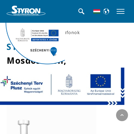
>>Mosdó búra-, és csőszifonok
STY-534-2
Mosdószifon,
nagyáteresztésű,
leeresztőszelep nélkül,
Ø32 mm-es elfolyással