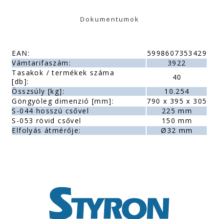
Dokumentumok
EAN:
5998607353429
Vámtarifaszám:
3922
Tasakok / termékek száma
40
[db]:
Összsúly [kg]:
10.254
Göngyöleg dimenzió [mm]:
790 x 395 x 305
S-044 hosszú csővel
225 mm
S-053 rövid csővel
150 mm
Elfolyás átmérője:
Ø32 mm