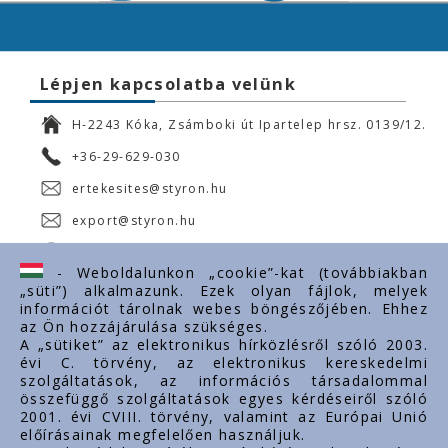
Lépjen kapcsolatba velünk
H-2243 Kóka, Zsámboki út Ipartelep hrsz. 0139/12.
+36-29-629-030
ertekesites@styron.hu
export@styron.hu
www.styron.hu
- Weboldalunkon „cookie”-kat (továbbiakban
„süti”) alkalmazunk. Ezek olyan fájlok, melyek
információt tárolnak webes böngészőjében. Ehhez
az Ön hozzájárulása szükséges.
Fontos linkek
A „sütiket” az elektronikus hírközlésről szóló 2003.
évi C. törvény, az elektronikus kereskedelmi
Rólunk
szolgáltatások, az információs társadalommal
Dokumentumok
összefüggő szolgáltatások egyes kérdéseiről szóló
2001. évi CVIII. törvény, valamint az Európai Unió
Kapcsolat
előírásainak megfelelően használjuk.
Karrier