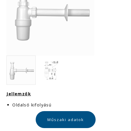
Jellemzők
Oldalsó kifolyású
Műszaki adatok