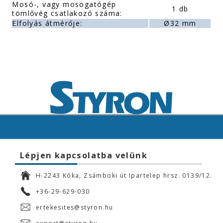
Mosó-, vagy mosogatógép
1 db
tömlővég csatlakozó száma:
Elfolyás átmérője:
Ø32 mm
Lépjen kapcsolatba velünk
H-2243 Kóka, Zsámboki út Ipartelep hrsz. 0139/12.
+36-29-629-030
ertekesites@styron.hu