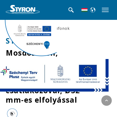
>>Mosdó búra-, és csőszifonok
STY-534-1
Mosdószifon,
nagyáteresztésű,
leeresztőszeleppel,
mosógép
csatlakozóval, Ø32
mm-es elfolyással