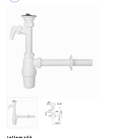
Jellemzők