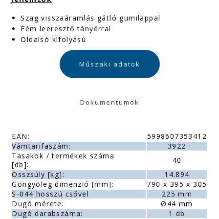
Szag visszaáramlás gátló gumilappal
Fém leeresztő tányérral
Oldalsó kifolyású
Műszaki adatok
Dokumentumok
EAN:
5998607353412
Vámtarifaszám:
3922
Tasakok / termékek száma
40
[db]:
Összsúly [kg]:
14.894
Göngyöleg dimenzió [mm]:
790 x 395 x 305
S-044 hosszú csővel
225 mm
Dugó mérete:
Ø44 mm
Dugó darabszáma:
1 db