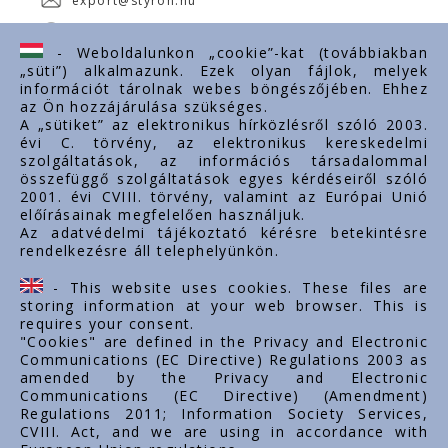
export@styron.hu
www.styron.hu
- Weboldalunkon „cookie”-kat (továbbiakban
„süti”) alkalmazunk. Ezek olyan fájlok, melyek
információt tárolnak webes böngészőjében. Ehhez
az Ön hozzájárulása szükséges.
Fontos linkek
A „sütiket” az elektronikus hírközlésről szóló 2003.
évi C. törvény, az elektronikus kereskedelmi
Rólunk
szolgáltatások, az információs társadalommal
Dokumentumok
összefüggő szolgáltatások egyes kérdéseiről szóló
2001. évi CVIII. törvény, valamint az Európai Unió
Kapcsolat
előírásainak megfelelően használjuk.
Karrier
Az adatvédelmi tájékoztató kérésre betekintésre
rendelkezésre áll telephelyünkön.
Cég adatok
Tárhely adatok
- This website uses cookies. These files are
Támogatások
storing information at your web browser. This is
requires your consent.
"Cookies" are defined in the Privacy and Electronic
Communications (EC Directive) Regulations 2003 as
amended by the Privacy and Electronic
Communications (EC Directive) (Amendment)
Regulations 2011; Information Society Services,
CVIII. Act, and we are using in accordance with