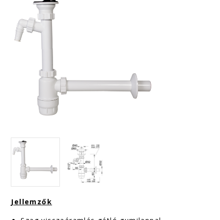
Jellemzők