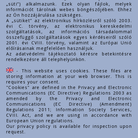
„süti”) alkalmazunk. Ezek olyan fájlok, melyek
információt tárolnak webes böngészőjében. Ehhez
az Ön hozzájárulása szükséges.
Fontos linkek
A „sütiket” az elektronikus hírközlésről szóló 2003.
évi C. törvény, az elektronikus kereskedelmi
Rólunk
szolgáltatások, az információs társadalommal
Dokumentumok
összefüggő szolgáltatások egyes kérdéseiről szóló
2001. évi CVIII. törvény, valamint az Európai Unió
Kapcsolat
előírásainak megfelelően használjuk.
Karrier
Az adatvédelmi tájékoztató kérésre betekintésre
rendelkezésre áll telephelyünkön.
Cég adatok
Tárhely adatok
- This website uses cookies. These files are
Támogatások
storing information at your web browser. This is
requires your consent.
"Cookies" are defined in the Privacy and Electronic
Communications (EC Directive) Regulations 2003 as
amended by the Privacy and Electronic
Communications (EC Directive) (Amendment)
Regulations 2011; Information Society Services,
CVIII. Act, and we are using in accordance with
European Union regulations.
Our privacy policy is available for inspection upon
request.