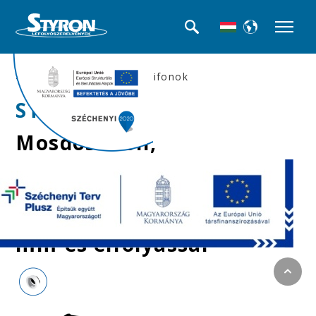
>>Mosdó búra-, és csőszifonok
STY-533-1
Mosdószifon,
leeresztőszeleppel,
mosógép
csatlakozóval, Ø32
mm-es elfolyással