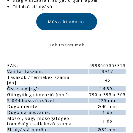
Szag visszaáramlás gátló gumilappal
Oldalsó kifolyású
Műszaki adatok
Dokumentumok
EAN:
5998607353313
Vámtarifaszám:
3917
Tasakok / termékek száma
45
[db]:
Összsúly [kg]:
14.894
Göngyöleg dimenzió [mm]:
790 x 395 x 305
S-044 hosszú csővel
225 mm
Dugó mérete:
Ø40 mm
Dugó darabszáma:
1 db
Mosó-, vagy mosogatógép
1 db
tömlővég csatlakozó száma:
Elfolyás átmérője:
Ø32 mm