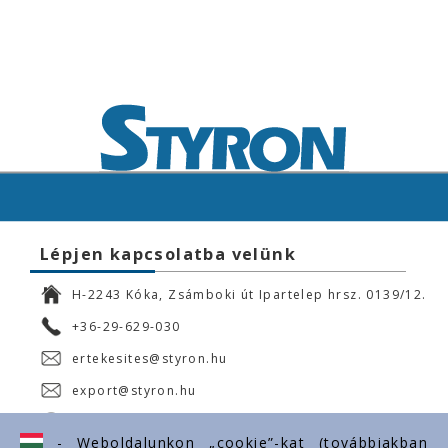
Lépjen kapcsolatba velünk
H-2243 Kóka, Zsámboki út Ipartelep hrsz. 0139/12.
+36-29-629-030
ertekesites@styron.hu
export@styron.hu
www.styron.hu
- Weboldalunkon „cookie”-kat (továbbiakban