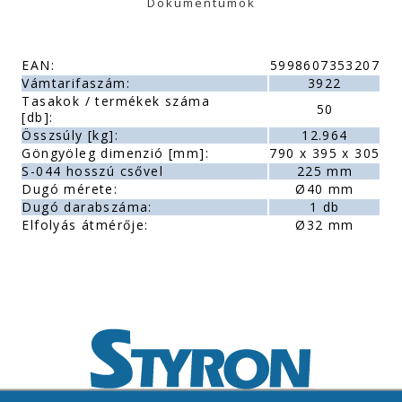
Dokumentumok
EAN:
5998607353207
Vámtarifaszám:
3922
Tasakok / termékek száma
50
[db]:
Összsúly [kg]:
12.964
Göngyöleg dimenzió [mm]:
790 x 395 x 305
S-044 hosszú csővel
225 mm
Dugó mérete:
Ø40 mm
Dugó darabszáma:
1 db
Elfolyás átmérője:
Ø32 mm