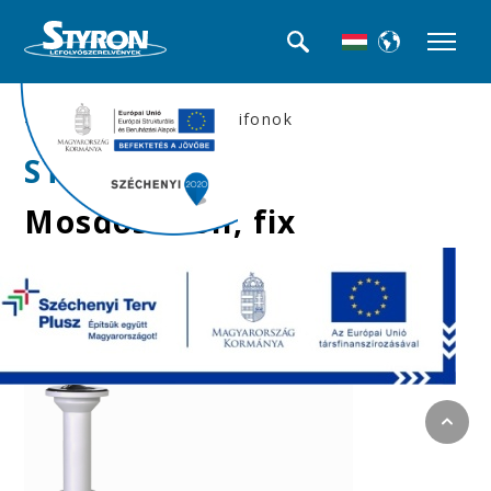
>>Mosdó búra-, és csőszifonok
STY-532
Mosdószifon, fix
leeresztőszeleppel,
Ø32 mm-es elfolyással