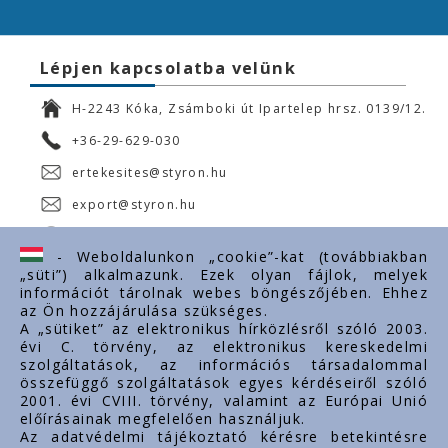
Lépjen kapcsolatba velünk
H-2243 Kóka, Zsámboki út Ipartelep hrsz. 0139/12.
+36-29-629-030
ertekesites@styron.hu
export@styron.hu
www.styron.hu
- Weboldalunkon „cookie”-kat (továbbiakban
„süti”) alkalmazunk. Ezek olyan fájlok, melyek
információt tárolnak webes böngészőjében. Ehhez
az Ön hozzájárulása szükséges.
Fontos linkek
A „sütiket” az elektronikus hírközlésről szóló 2003.
évi C. törvény, az elektronikus kereskedelmi
Rólunk
szolgáltatások, az információs társadalommal
Dokumentumok
összefüggő szolgáltatások egyes kérdéseiről szóló
2001. évi CVIII. törvény, valamint az Európai Unió
Kapcsolat
előírásainak megfelelően használjuk.
Karrier
Az adatvédelmi tájékoztató kérésre betekintésre