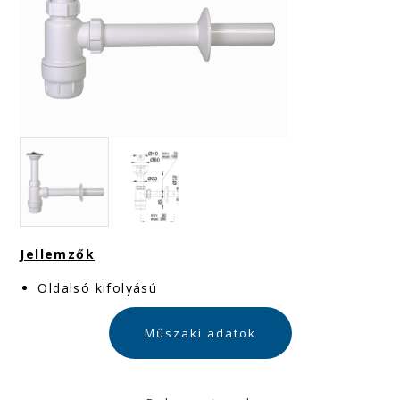
Jellemzők
Oldalsó kifolyású
Műszaki adatok