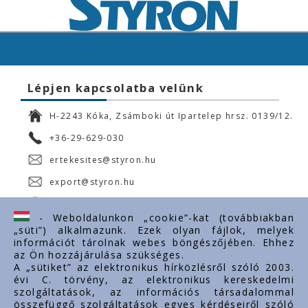
Lépjen kapcsolatba velünk
H-2243 Kóka, Zsámboki út Ipartelep hrsz. 0139/12.
+36-29-629-030
ertekesites@styron.hu
export@styron.hu
www.styron.hu
- Weboldalunkon „cookie”-kat (továbbiakban
„süti”) alkalmazunk. Ezek olyan fájlok, melyek
információt tárolnak webes böngészőjében. Ehhez
az Ön hozzájárulása szükséges.
Fontos linkek
A „sütiket” az elektronikus hírközlésről szóló 2003.
évi C. törvény, az elektronikus kereskedelmi
Rólunk
szolgáltatások, az információs társadalommal
Dokumentumok
összefüggő szolgáltatások egyes kérdéseiről szóló