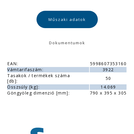
Műszaki adatok
Dokumentumok
EAN:
5998607353160
Vámtarifaszám:
3922
Tasakok / termékek száma
50
[db]:
Összsúly [kg]:
14.069
Göngyöleg dimenzió [mm]:
790 x 395 x 305