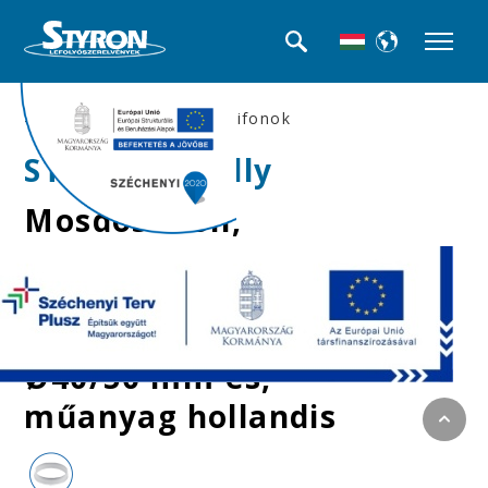
>>Mosdó búra-, és csőszifonok
STY-531-3+Jolly
Mosdószifon,
leeresztőszelep nélkül,
Ø40 mm-es elfolyással
+ Jollyflex 6/4" -
Ø40/50 mm-es,
műanyag hollandis