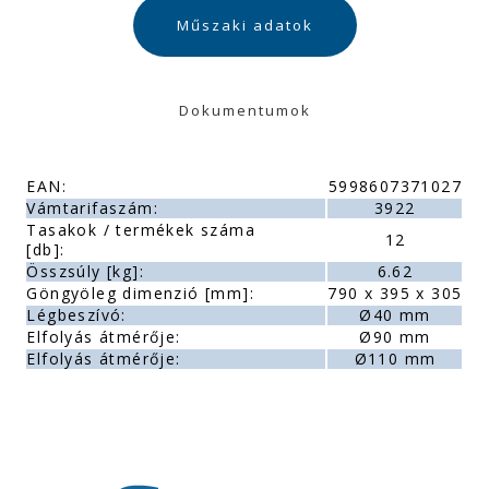
Műszaki adatok
Dokumentumok
EAN:
5998607371027
Vámtarifaszám:
3922
Tasakok / termékek száma
12
[db]:
Összsúly [kg]:
6.62
Göngyöleg dimenzió [mm]:
790 x 395 x 305
Légbeszívó:
Ø40 mm
Elfolyás átmérője:
Ø90 mm
Elfolyás átmérője:
Ø110 mm