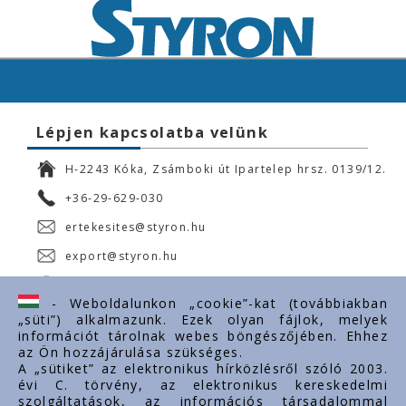
Lépjen kapcsolatba velünk
H-2243 Kóka, Zsámboki út Ipartelep hrsz. 0139/12.
+36-29-629-030
ertekesites@styron.hu
export@styron.hu
www.styron.hu
- Weboldalunkon „cookie”-kat (továbbiakban
„süti”) alkalmazunk. Ezek olyan fájlok, melyek
információt tárolnak webes böngészőjében. Ehhez
az Ön hozzájárulása szükséges.
Fontos linkek
A „sütiket” az elektronikus hírközlésről szóló 2003.
évi C. törvény, az elektronikus kereskedelmi
Rólunk
szolgáltatások, az információs társadalommal