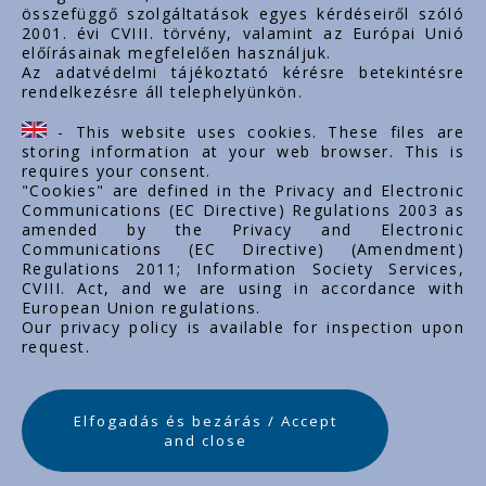
Dokumentumok
összefüggő szolgáltatások egyes kérdéseiről szóló
2001. évi CVIII. törvény, valamint az Európai Unió
Kapcsolat
előírásainak megfelelően használjuk.
Karrier
Az adatvédelmi tájékoztató kérésre betekintésre
rendelkezésre áll telephelyünkön.
Cég adatok
Tárhely adatok
- This website uses cookies. These files are
Támogatások
storing information at your web browser. This is
requires your consent.
"Cookies" are defined in the Privacy and Electronic
Communications (EC Directive) Regulations 2003 as
amended by the Privacy and Electronic
Communications (EC Directive) (Amendment)
Regulations 2011; Information Society Services,
CVIII. Act, and we are using in accordance with
European Union regulations.
Our privacy policy is available for inspection upon
request.
Elfogadás és bezárás / Accept
and close