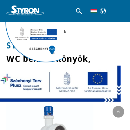
>>WC bekötők, excenterek
STY-530-90-L
WC bekötő könyök,
Ø90 mm-es,
légbeszívós