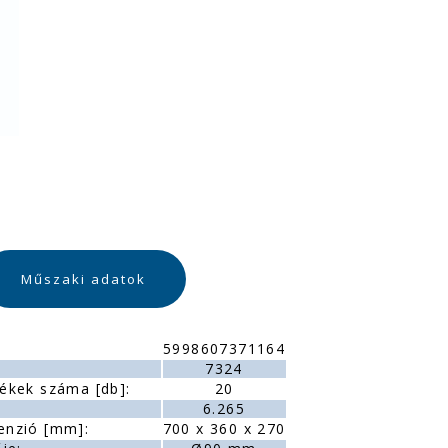
Műszaki adatok
5998607371164
:
7324
ékek száma [db]:
20
6.265
enzió [mm]:
700 x 360 x 270