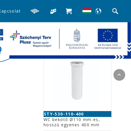
Kapcsolat
>>WC bekötők, excenterek
Kapcsolódó termékek
STY-530-110-400
WC bekötő Ø110 mm-es,
hosszú egyenes 400 mm