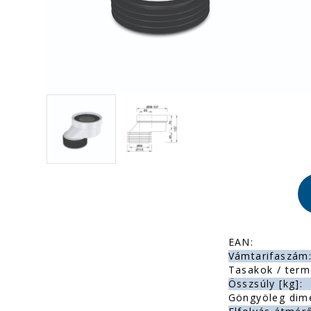
EAN:
Vámtarifaszám
Tasakok / term
Összsúly [kg]:
Göngyöleg dim