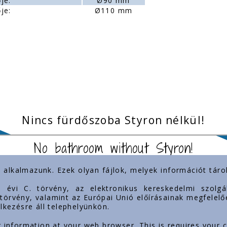
je:
Ø90 mm
je:
Ø110 mm
Nincs fürdőszoba Styron nélkül!
No bathroom without Styron!
) alkalmazunk. Ezek olyan fájlok, melyek információt tá
inkek
Jelenlétünk
3. évi C. törvény, az elektronikus kereskedelmi szol
. törvény, valamint az Európai Unió előírásainak megfelelő
lkezésre áll telephelyünkön.
mok
g information at your web browser. This is requires your 