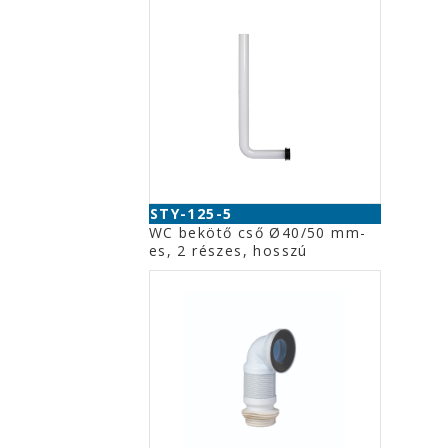
STY-125-5
WC bekötő cső Ø40/50 mm-
es, 2 részes, hosszú