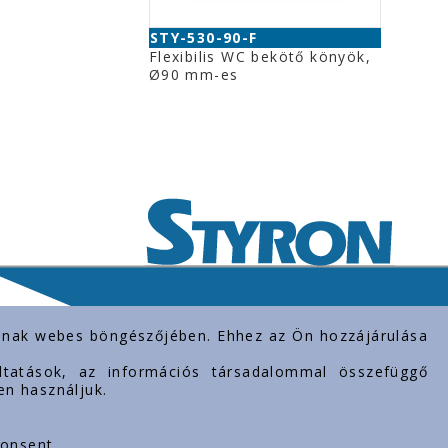
STY-530-90-F
Flexibilis WC bekötő könyök,
Ø90 mm-es
rolnak webes böngészőjében. Ehhez az Ön hozzájárulása
gáltatások, az információs társadalommal összefüggő
en használjuk.
consent.