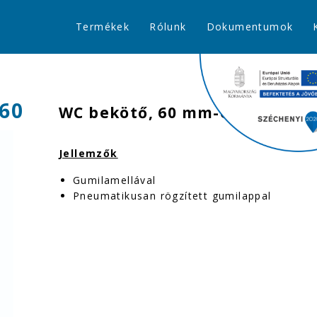
Termékek
Rólunk
Dokumentumok
-60
WC bekötő, 60 mm-es eltolású
Jellemzők
Gumilamellával
Pneumatikusan rögzített gumilappal