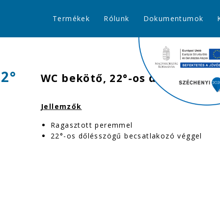
Termékek
Rólunk
Dokumentumok
22°
WC bekötő, 22°-os dőlésszögű
Jellemzők
Ragasztott peremmel
22°-os dőlésszögű becsatlakozó véggel