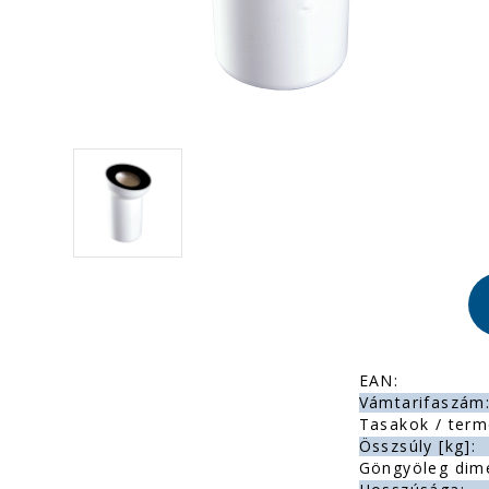
EAN:
Vámtarifaszám
Tasakok / term
Összsúly [kg]:
Göngyöleg dim