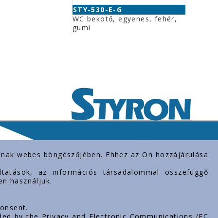
STY-530-E-G
WC bekötő, egyenes, fehér,
gumi
rolnak webes böngészőjében. Ehhez az Ön hozzájárulása
gáltatások, az információs társadalommal összefüggő
en használjuk.
consent.
ded by the Privacy and Electronic Communications (EC