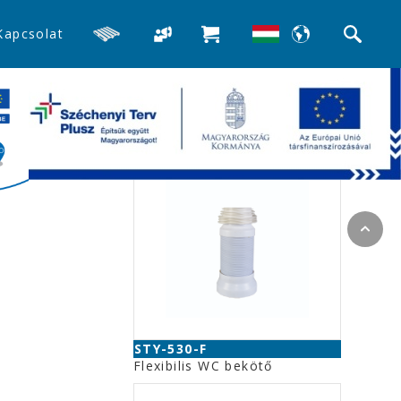
Kapcsolat
>>WC bekötők, excenterek
Kapcsolódó termékek
STY-530-F
Flexibilis WC bekötő