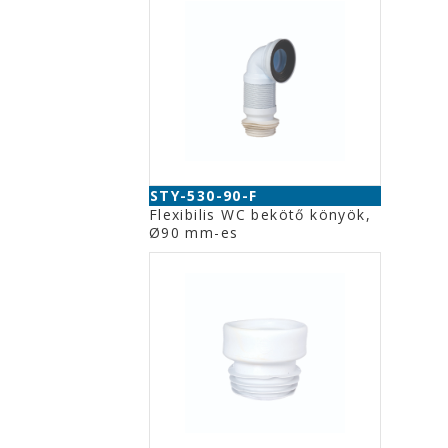
STY-530-90-F
Flexibilis WC bekötő könyök,
Ø90 mm-es