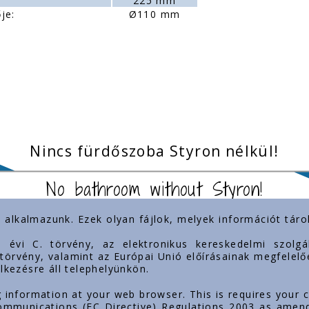
225 mm
je:
Ø110 mm
Nincs fürdőszoba Styron nélkül!
No bathroom without Styron!
) alkalmazunk. Ezek olyan fájlok, melyek információt tá
inkek
Jelenlétünk
3. évi C. törvény, az elektronikus kereskedelmi szol
. törvény, valamint az Európai Unió előírásainak megfelelő
lkezésre áll telephelyünkön.
mok
g information at your web browser. This is requires your 
 Communications (EC Directive) Regulations 2003 as amen