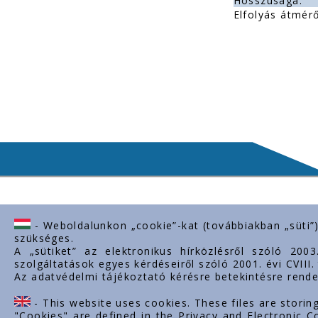
Hosszúsága:
Elfolyás átmérő
- Weboldalunkon „cookie”-kat (továbbiakban „süti”
Lépjen kapcsolatba velünk
Fontos l
szükséges.
A „sütiket” az elektronikus hírközlésről szóló 200
H-2243 Kóka, Zsámboki út Ipartelep
Rólunk
szolgáltatások egyes kérdéseiről szóló 2001. évi CVIII
hrsz. 0139/12.
Az adatvédelmi tájékoztató kérésre betekintésre rende
Dokumentu
+36-29-629-030
Kapcsolat
- This website uses cookies. These files are storin
Karrier
ertekesites@styron.hu
"Cookies" are defined in the Privacy and Electronic