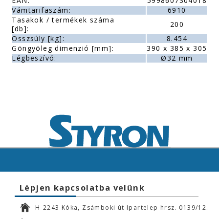
EAN:
5998607304018
Vámtarifaszám:
6910
Tasakok / termékek száma
200
[db]:
Összsúly [kg]:
8.454
Göngyöleg dimenzió [mm]:
390 x 385 x 305
Légbeszívó:
Ø32 mm
Lépjen kapcsolatba velünk
H-2243 Kóka, Zsámboki út Ipartelep hrsz. 0139/12.