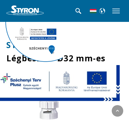
>>Légbeszívók
STY-032-L
Légbeszívó Ø32 mm-es