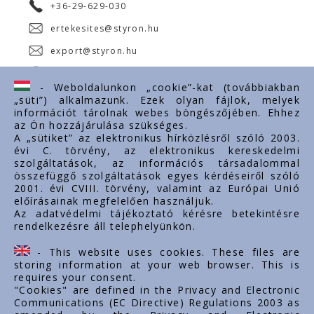
+36-29-629-030
ertekesites@styron.hu
export@styron.hu
www.styron.hu
- Weboldalunkon „cookie”-kat (továbbiakban
„süti”) alkalmazunk. Ezek olyan fájlok, melyek
információt tárolnak webes böngészőjében. Ehhez
az Ön hozzájárulása szükséges.
Fontos linkek
A „sütiket” az elektronikus hírközlésről szóló 2003.
évi C. törvény, az elektronikus kereskedelmi
Rólunk
szolgáltatások, az információs társadalommal
Dokumentumok
összefüggő szolgáltatások egyes kérdéseiről szóló
2001. évi CVIII. törvény, valamint az Európai Unió
Kapcsolat
előírásainak megfelelően használjuk.
Karrier
Az adatvédelmi tájékoztató kérésre betekintésre
rendelkezésre áll telephelyünkön.
Cég adatok
Tárhely adatok
- This website uses cookies. These files are
Támogatások
storing information at your web browser. This is
requires your consent.
"Cookies" are defined in the Privacy and Electronic
Communications (EC Directive) Regulations 2003 as