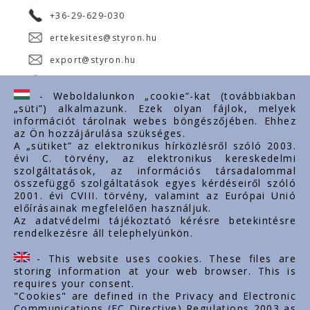
+36-29-629-030
ertekesites@styron.hu
export@styron.hu
www.styron.hu
- Weboldalunkon „cookie”-kat (továbbiakban
„süti”) alkalmazunk. Ezek olyan fájlok, melyek
információt tárolnak webes böngészőjében. Ehhez
az Ön hozzájárulása szükséges.
Fontos linkek
A „sütiket” az elektronikus hírközlésről szóló 2003.
évi C. törvény, az elektronikus kereskedelmi
Rólunk
szolgáltatások, az információs társadalommal
Dokumentumok
összefüggő szolgáltatások egyes kérdéseiről szóló
2001. évi CVIII. törvény, valamint az Európai Unió
Kapcsolat
előírásainak megfelelően használjuk.
Karrier
Az adatvédelmi tájékoztató kérésre betekintésre
rendelkezésre áll telephelyünkön.
Cég adatok
Tárhely adatok
- This website uses cookies. These files are
Támogatások
storing information at your web browser. This is
requires your consent.
"Cookies" are defined in the Privacy and Electronic
Communications (EC Directive) Regulations 2003 as