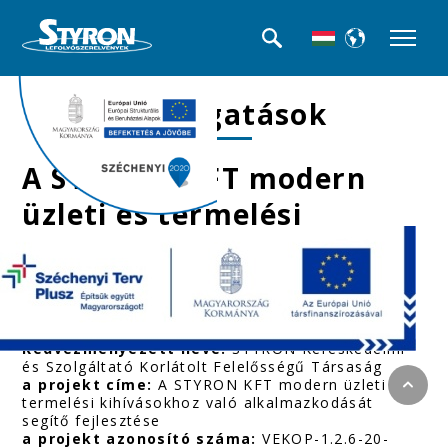
Támogatások
A STYRON KFT modern
üzleti és termelési
kihívásokhoz való
alkalmazkodását segítő
fejlesztése
Kedvezményezett neve:
STYRON Kereskedelmi
és Szolgáltató Korlátolt Felelősségű Társaság
a projekt címe:
A STYRON KFT modern üzleti és
termelési kihívásokhoz való alkalmazkodását
segítő fejlesztése
a projekt azonosító száma:
VEKOP-1.2.6-20-