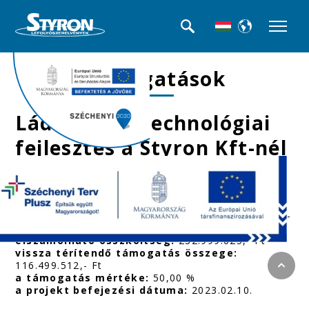
Támogatások
Ládagyártó technológiai
fejlesztés a Styron Kft-nél
Kedvezményezett neve:
STYRON Kereskedelmi
és Szolgáltató KFT
a projekt címe:
Ládagyártó technológiai
fejlesztés a Styron Kft-nél
a projekt azonosító száma:
GINOP_PLUSZ-1.2.3-
21-2022-04193
elszámolható összköltség:
232.999.025,- Ft
vissza térítendő támogatás összege:
116.499.512,- Ft
a támogatás mértéke:
50,00 %
a projekt befejezési dátuma:
2023.02.10.