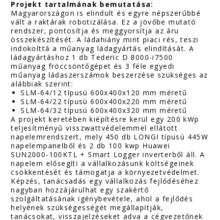
Projekt tartalmának bemutatása:
Magyarországon is elindult és egyre népszerűbbé
vált a raktárak robotizálása. Ez a jövőbe mutató
rendszer, pontosítja és meggyorsítja az áru
összekészítését. A ládahiány mint piaci rés, teszi
indokolttá a műanyag ládagyártás elindítását. A
ládagyártáshoz 1 db Tederic D 8000-i7500
műanyag fröccsöntőgépet és 3 féle egyedi
műanyag ládaszerszámok beszerzése szükséges az
alábbiak szerint:
SLM-64/12 típusú 600x400x120 mm méretű
SLM-64/22 típusú 600x400x220 mm méretű
SLM-64/32 típusú 600x400x320 mm méretű
A projekt keretében kiépítésre kerül egy 200 kWp
teljesítményű visszwattvédelemmel ellátott
napelemrendszert, mely 450 db LONGI típusú 445W
napelempanelből és 2 db 100 kwp Huawei
SUN2000-100KTL + Smart Logger inverterből áll. A
napelem elősegíti a vállalkozásunk költségeinek
csökkentését és támogatja a környezetvédelmet.
Képzés, tanácsadás egy vállalkozás fejlődéséhez
nagyban hozzájárulhat egy szakértő
szolgáltatásának igénybevétele, ahol a fejlődés
helyének szükségességét megállapítják,
tanácsokat, visszajelzéseket adva a cégvezetőnek