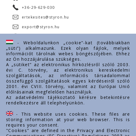
+36-29-629-030
ertekesites@styron.hu
export@styron.hu
www.styron.hu
- Weboldalunkon „cookie”-kat (továbbiakban
„süti”) alkalmazunk. Ezek olyan fájlok, melyek
információt tárolnak webes böngészőjében. Ehhez
az Ön hozzájárulása szükséges.
Fontos linkek
A „sütiket” az elektronikus hírközlésről szóló 2003.
évi C. törvény, az elektronikus kereskedelmi
Rólunk
szolgáltatások, az információs társadalommal
Dokumentumok
összefüggő szolgáltatások egyes kérdéseiről szóló
2001. évi CVIII. törvény, valamint az Európai Unió
Kapcsolat
előírásainak megfelelően használjuk.
Karrier
Az adatvédelmi tájékoztató kérésre betekintésre
rendelkezésre áll telephelyünkön.
Cég adatok
Tárhely adatok
- This website uses cookies. These files are
Támogatások
storing information at your web browser. This is
requires your consent.
"Cookies" are defined in the Privacy and Electronic
Communications (EC Directive) Regulations 2003 as