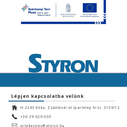
Lépjen kapcsolatba velünk
H-2243 Kóka, Zsámboki út Ipartelep hrsz. 0139/12.
+36-29-629-030
ertekesites@styron.hu