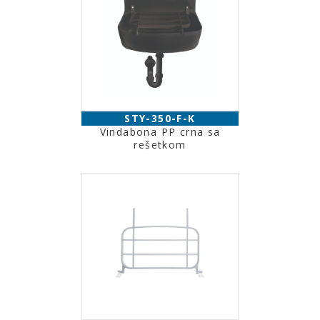
STY-350-F-K
Vindabona PP crna sa
rešetkom