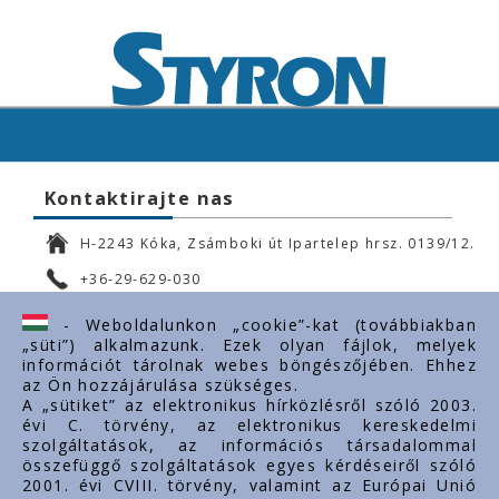
Kontaktirajte nas
H-2243 Kóka, Zsámboki út Ipartelep hrsz. 0139/12.
+36-29-629-030
ertekesites@styron.hu
- Weboldalunkon „cookie”-kat (továbbiakban
„süti”) alkalmazunk. Ezek olyan fájlok, melyek
export@styron.hu
információt tárolnak webes böngészőjében. Ehhez
az Ön hozzájárulása szükséges.
www.styron.hu
A „sütiket” az elektronikus hírközlésről szóló 2003.
évi C. törvény, az elektronikus kereskedelmi
szolgáltatások, az információs társadalommal
összefüggő szolgáltatások egyes kérdéseiről szóló
Važni linkovi
2001. évi CVIII. törvény, valamint az Európai Unió