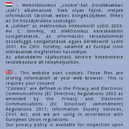
ertekesites@styron.hu
- Weboldalunkon „cookie”-kat (továbbiakban
„süti”) alkalmazunk. Ezek olyan fájlok, melyek
export@styron.hu
információt tárolnak webes böngészőjében. Ehhez
az Ön hozzájárulása szükséges.
www.styron.hu
A „sütiket” az elektronikus hírközlésről szóló 2003.
évi C. törvény, az elektronikus kereskedelmi
szolgáltatások, az információs társadalommal
összefüggő szolgáltatások egyes kérdéseiről szóló
Važni linkovi
2001. évi CVIII. törvény, valamint az Európai Unió
előírásainak megfelelően használjuk.
O nama
Az adatvédelmi tájékoztató kérésre betekintésre
rendelkezésre áll telephelyünkön.
Dokumenti
Kontakt
- This website uses cookies. These files are
Karijera
storing information at your web browser. This is
requires your consent.
"Cookies" are defined in the Privacy and Electronic
Communications (EC Directive) Regulations 2003 as
amended by the Privacy and Electronic
Communications (EC Directive) (Amendment)
Regulations 2011; Information Society Services,
CVIII. Act, and we are using in accordance with
European Union regulations.
Our privacy policy is available for inspection upon