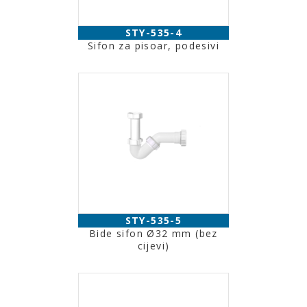
STY-535-4
Sifon za pisoar, podesivi
STY-535-5
Bide sifon Ø32 mm (bez
cijevi)