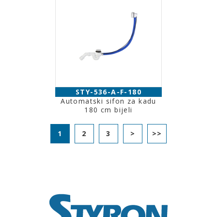
STY-536-A-F-180
Automatski sifon za kadu
180 cm bijeli
1
2
3
>
>>