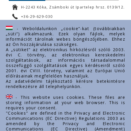
H-2243 Kóka, Zsámboki út Ipartelep hrsz. 0139/12.
+36-29-629-030
ertekesites@styron.hu
- Weboldalunkon „cookie”-kat (továbbiakban
„süti”) alkalmazunk. Ezek olyan fájlok, melyek
export@styron.hu
információt tárolnak webes böngészőjében. Ehhez
az Ön hozzájárulása szükséges.
www.styron.hu
A „sütiket” az elektronikus hírközlésről szóló 2003.
évi C. törvény, az elektronikus kereskedelmi
szolgáltatások, az információs társadalommal
összefüggő szolgáltatások egyes kérdéseiről szóló
Važni linkovi
2001. évi CVIII. törvény, valamint az Európai Unió
előírásainak megfelelően használjuk.
O nama
Az adatvédelmi tájékoztató kérésre betekintésre
rendelkezésre áll telephelyünkön.
Dokumenti
Kontakt
- This website uses cookies. These files are
Karijera
storing information at your web browser. This is
requires your consent.
"Cookies" are defined in the Privacy and Electronic
Communications (EC Directive) Regulations 2003 as
amended by the Privacy and Electronic
Communications (EC Directive) (Amendment)