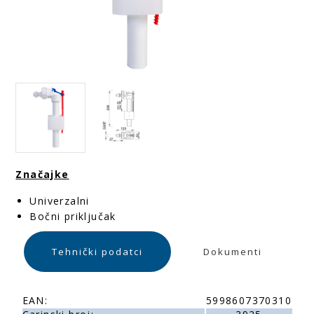
Značajke
Univerzalni
Bočni priključak
Tehnički podatci
Dokumenti
EAN:
5998607370310