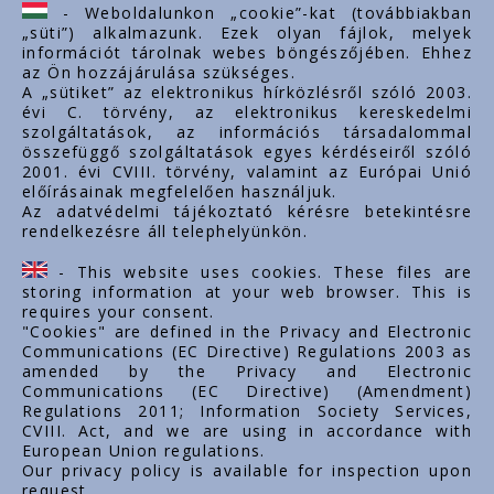
ertekesites@styron.hu
- Weboldalunkon „cookie”-kat (továbbiakban
„süti”) alkalmazunk. Ezek olyan fájlok, melyek
export@styron.hu
információt tárolnak webes böngészőjében. Ehhez
az Ön hozzájárulása szükséges.
www.styron.hu
A „sütiket” az elektronikus hírközlésről szóló 2003.
évi C. törvény, az elektronikus kereskedelmi
szolgáltatások, az információs társadalommal
összefüggő szolgáltatások egyes kérdéseiről szóló
Važni linkovi
2001. évi CVIII. törvény, valamint az Európai Unió
előírásainak megfelelően használjuk.
O nama
Az adatvédelmi tájékoztató kérésre betekintésre
rendelkezésre áll telephelyünkön.
Dokumenti
Kontakt
- This website uses cookies. These files are
Karijera
storing information at your web browser. This is
requires your consent.
"Cookies" are defined in the Privacy and Electronic
Communications (EC Directive) Regulations 2003 as
amended by the Privacy and Electronic
Communications (EC Directive) (Amendment)
Regulations 2011; Information Society Services,
CVIII. Act, and we are using in accordance with
European Union regulations.
Our privacy policy is available for inspection upon
request.