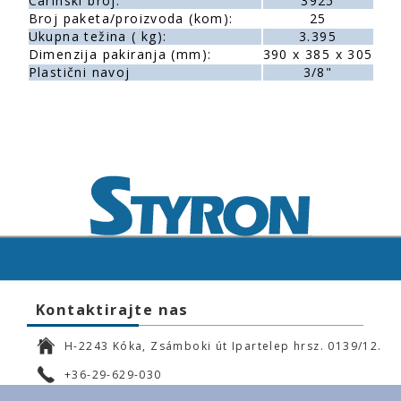
Carinski broj:
3925
Broj paketa/proizvoda (kom):
25
Ukupna težina ( kg):
3.395
Dimenzija pakiranja (mm):
390 x 385 x 305
Plastični navoj
3/8"
Kontaktirajte nas
H-2243 Kóka, Zsámboki út Ipartelep hrsz. 0139/12.
+36-29-629-030