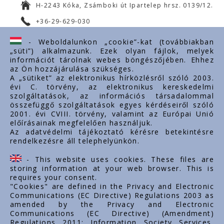
H-2243 Kóka, Zsámboki út Ipartelep hrsz. 0139/12.
+36-29-629-030
ertekesites@styron.hu
- Weboldalunkon „cookie”-kat (továbbiakban
„süti”) alkalmazunk. Ezek olyan fájlok, melyek
export@styron.hu
információt tárolnak webes böngészőjében. Ehhez
az Ön hozzájárulása szükséges.
www.styron.hu
A „sütiket” az elektronikus hírközlésről szóló 2003.
évi C. törvény, az elektronikus kereskedelmi
szolgáltatások, az információs társadalommal
összefüggő szolgáltatások egyes kérdéseiről szóló
Važni linkovi
2001. évi CVIII. törvény, valamint az Európai Unió
előírásainak megfelelően használjuk.
O nama
Az adatvédelmi tájékoztató kérésre betekintésre
rendelkezésre áll telephelyünkön.
Dokumenti
Kontakt
- This website uses cookies. These files are
Karijera
storing information at your web browser. This is
requires your consent.
"Cookies" are defined in the Privacy and Electronic
Communications (EC Directive) Regulations 2003 as
amended by the Privacy and Electronic
Communications (EC Directive) (Amendment)
Regulations 2011; Information Society Services,