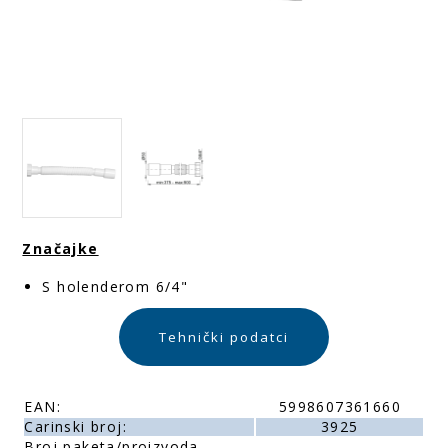
Značajke
S holenderom 6/4"
Tehnički podatci
EAN:
5998607361660
Carinski broj:
3925
Broj paketa/proizvoda