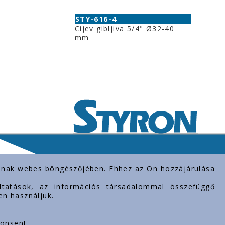
STY-616-4
Cijev gibljiva 5/4" Ø32-40
mm
rolnak webes böngészőjében. Ehhez az Ön hozzájárulása
gáltatások, az információs társadalommal összefüggő
en használjuk.
consent.