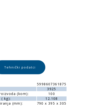
Tehnički podatci
5998607361875
3925
roizvoda (kom):
100
( kg):
12.108
iranja (mm):
790 x 395 x 305