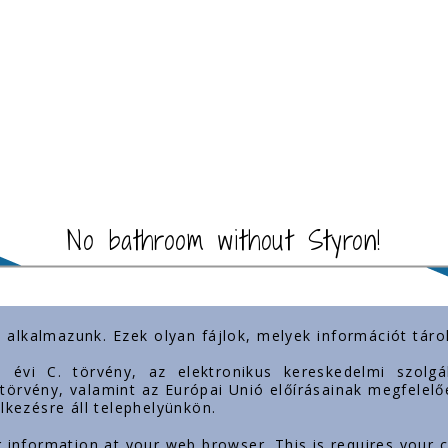
No bathroom without Styron!
) alkalmazunk. Ezek olyan fájlok, melyek információt tá
nkovi
Naša prisutnost
3. évi C. törvény, az elektronikus kereskedelmi szol
. törvény, valamint az Európai Unió előírásainak megfelelő
lkezésre áll telephelyünkön.
g information at your web browser. This is requires your 