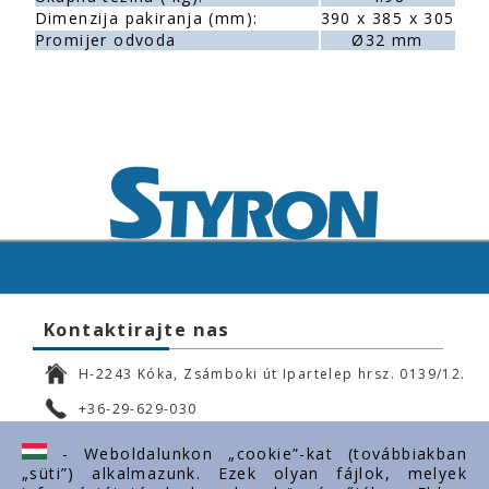
Dimenzija pakiranja (mm):
390 x 385 x 305
Promijer odvoda
Ø32 mm
Kontaktirajte nas
H-2243 Kóka, Zsámboki út Ipartelep hrsz. 0139/12.
+36-29-629-030
ertekesites@styron.hu
- Weboldalunkon „cookie”-kat (továbbiakban
„süti”) alkalmazunk. Ezek olyan fájlok, melyek
export@styron.hu