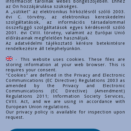
információt tárolnak webes böngészőjében. Ehhez
az Ön hozzájárulása szükséges.
www.styron.hu
A „sütiket” az elektronikus hírközlésről szóló 2003.
évi C. törvény, az elektronikus kereskedelmi
szolgáltatások, az információs társadalommal
összefüggő szolgáltatások egyes kérdéseiről szóló
Važni linkovi
2001. évi CVIII. törvény, valamint az Európai Unió
előírásainak megfelelően használjuk.
O nama
Az adatvédelmi tájékoztató kérésre betekintésre
rendelkezésre áll telephelyünkön.
Dokumenti
Kontakt
- This website uses cookies. These files are
Karijera
storing information at your web browser. This is
requires your consent.
"Cookies" are defined in the Privacy and Electronic
Communications (EC Directive) Regulations 2003 as
amended by the Privacy and Electronic
Communications (EC Directive) (Amendment)
Regulations 2011; Information Society Services,
CVIII. Act, and we are using in accordance with
European Union regulations.
Our privacy policy is available for inspection upon
request.