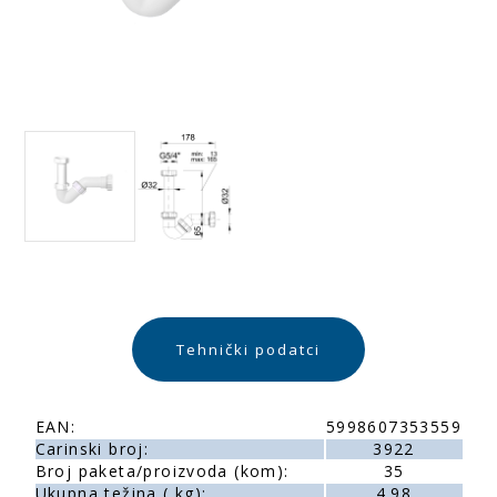
Tehnički podatci
EAN:
5998607353559
Carinski broj:
3922
Broj paketa/proizvoda (kom):
35
Ukupna težina ( kg):
4.98